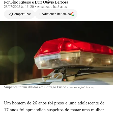
Por
Célio Ribeiro
e
Luiz Otávio Barbosa
28/07/2023 às 16h20
•
Atualizado
há 3 anos
Compartilhar
Adicionar Itatiaia ao
Suspeitos foram detidos em Córrego Fundo
•
Reprodução/Pixabay
Um homem de 26 anos foi preso e uma adolescente de
17 anos foi apreendida suspeitos de matar uma mulher