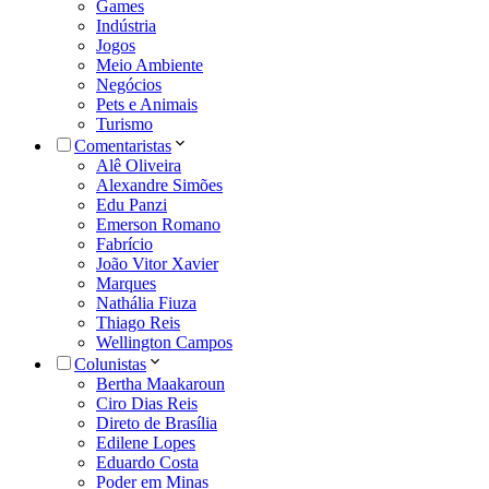
Games
Indústria
Jogos
Meio Ambiente
Negócios
Pets e Animais
Turismo
Comentaristas
Alê Oliveira
Alexandre Simões
Edu Panzi
Emerson Romano
Fabrício
João Vitor Xavier
Marques
Nathália Fiuza
Thiago Reis
Wellington Campos
Colunistas
Bertha Maakaroun
Ciro Dias Reis
Direto de Brasília
Edilene Lopes
Eduardo Costa
Poder em Minas