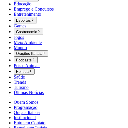
Educação
Emprego e Concursos
Entretenimento
Esportes
Games
Gastronomia
Jogos
Meio Ambiente
Mundo
Orações Itatiaia
Podcasts
Pets e Animais
Política
Saúde
Trends
Turismo
Últimas Notícias
Quem Somos
Programação
Ouça a Itatiaia
Institucional
Entre em Contato
Expediente Itatiaia