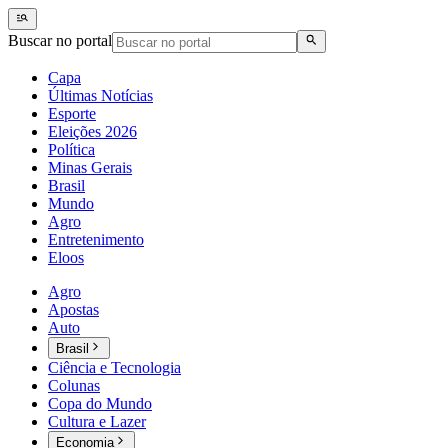
Buscar no portal
Capa
Últimas Notícias
Esporte
Eleições 2026
Política
Minas Gerais
Brasil
Mundo
Agro
Entretenimento
Eloos
Agro
Apostas
Auto
Brasil
Ciência e Tecnologia
Colunas
Copa do Mundo
Cultura e Lazer
Economia