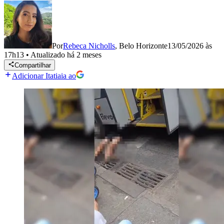
Por
Rebeca Nicholls
,
Belo Horizonte
13/05/2026 às
17h13
•
Atualizado
há 2 meses
Compartilhar
Adicionar Itatiaia ao