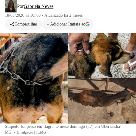
Por
Gabriela Neves
18/05/2026 às 16h08
•
Atualizado
há 2 meses
Compartilhar
Adicionar Itatiaia ao
Suspeito foi preso em flagrante nesse domingo (17) em Uberlândia-
MG.
•
Divulgação | PCMG