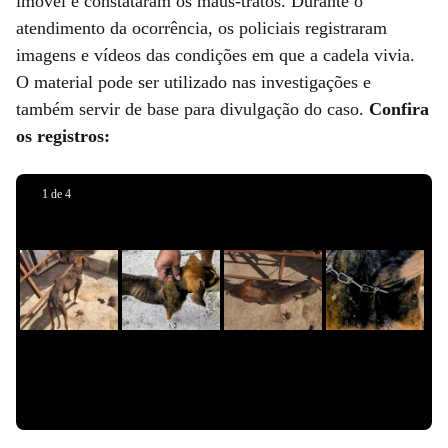
imóvel e constataram os maus-tratos. Durante o
atendimento da ocorrência, os policiais registraram
imagens e vídeos das condições em que a cadela vivia.
O material pode ser utilizado nas investigações e
também servir de base para divulgação do caso.
Confira
os registros:
Anúncio
1
de
4
aqui
Slide 1 de 0