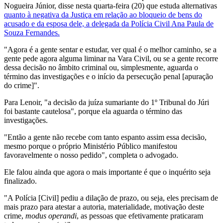
Nogueira Júnior, disse nesta quarta-feira (20) que estuda alternativas
quanto à negativa da Justiça em relação ao bloqueio de bens do
acusado e da esposa dele, a delegada da Polícia Civil Ana Paula de
Souza Fernandes.
"Agora é a gente sentar e estudar, ver qual é o melhor caminho, se a
gente pede agora alguma liminar na Vara Civil, ou se a gente recorre
dessa decisão no âmbito criminal ou, simplesmente, aguarda o
término das investigações e o início da persecução penal [apuração
do crime]".
Para Lenoir, "a decisão da juíza sumariante do 1º Tribunal do Júri
foi bastante cautelosa", porque ela aguarda o término das
investigações.
"Então a gente não recebe com tanto espanto assim essa decisão,
mesmo porque o próprio Ministério Público manifestou
favoravelmente o nosso pedido", completa o advogado.
Ele falou ainda que agora o mais importante é que o inquérito seja
finalizado.
"A Polícia [Civil] pediu a dilação de prazo, ou seja, eles precisam de
mais prazo para atestar a autoria, materialidade, motivação deste
crime,
modus operandi
, as pessoas que efetivamente praticaram