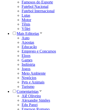
Famosos do Esporte
Futebol Nacional
Futebol Internacional
Lutas
Motor
Tênis
Vôlei
Mais Editorias
Auto
Apostas
Educação
Emprego e Concursos
Eloos
Games
Indústria
Jogos
Meio Ambiente
Negócios
Pets e Animais
Turismo
Comentaristas
Alê Oliveira
Alexandre Simões
Edu Panzi
Emerson Romano