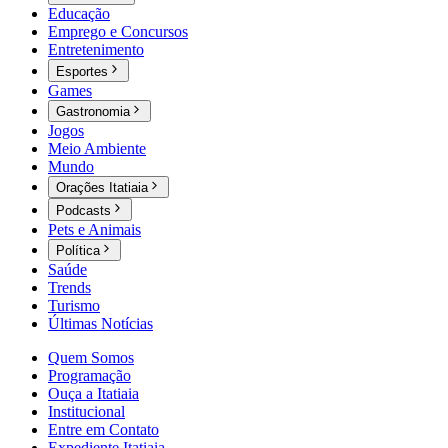
Educação
Emprego e Concursos
Entretenimento
Esportes
Games
Gastronomia
Jogos
Meio Ambiente
Mundo
Orações Itatiaia
Podcasts
Pets e Animais
Política
Saúde
Trends
Turismo
Últimas Notícias
Quem Somos
Programação
Ouça a Itatiaia
Institucional
Entre em Contato
Expediente Itatiaia