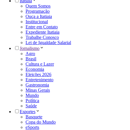
Itatiaia
Quem Somos
Programação
Ouça a Itatiaia
Institucional
Entre em Contato
Expediente Itatiaia
Trabalhe Conosco
Lei de Igualdade Salarial
Jornalismo
Agro
Brasil
Cultura e Lazer
Economia
Eleições 2026
Entretenimento
Gastronomia
Minas Gerais
Mundo
Política
Saúde
Esportes
Basquete
Copa do Mundo
eSports