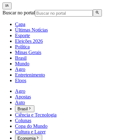
Buscar no portal
Capa
Últimas Notícias
Esporte
Eleições 2026
Política
Minas Gerais
Brasil
Mundo
Agro
Entretenimento
Eloos
Agro
Apostas
Auto
Brasil
Ciência e Tecnologia
Colunas
Copa do Mundo
Cultura e Lazer
Economia