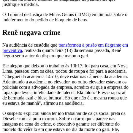
justifique a medida.
O Tribunal de Justiça de Minas Gerais (TJMG) emitiu nota sobre o
indeferimento do pedido de bloqueio de bens.
Renê negava crime
Na audiência de custódia que
transformou a prisão em flagrante em
preventiva
, realizada quarta-feira (13) da semana passada, Renê
negou ser o autor do disparo que matou o gari.
Ele alegou que deixou o trabalho às 13h17, foi para casa, em Nova
Lima, passeou com os cães, trocou de roupa e foi para a academia.
“Cheguei da academia 14h10, deve estar nas câmeras da academia.
Adentrando a academia no elevador, no outro elevador estavam os
policiais com a advogada da empresa, acredito eu que a empresa do
rapaz que teve a infelicidade de falecer. Ela falou: ‘É esse rapaz aí
de bermuda azul e blusa branca’. Só que não é a mesma roupa que
eu estava de manhã", afirmou na audiência.
O suspeito explicou ainda ter ido trabalhar de calça social preta da
Diesel e camisa polo marrom. Sobre o carro que aparece nas
imagens na cena do crime, o executivo garante ser diferente do
modelo do veículo em que estava no dia da morte do gari. Ele,