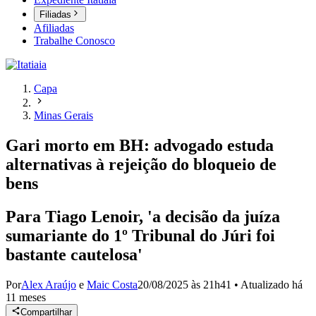
Filiadas
Afiliadas
Trabalhe Conosco
Capa
Minas Gerais
Gari morto em BH: advogado estuda
alternativas à rejeição do bloqueio de
bens
Para Tiago Lenoir, 'a decisão da juíza
sumariante do 1º Tribunal do Júri foi
bastante cautelosa'
Por
Alex Araújo
e
Maic Costa
20/08/2025 às 21h41
•
Atualizado
há
11 meses
Compartilhar