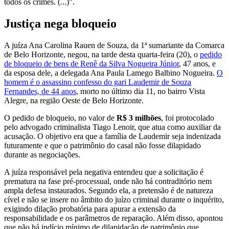
todos os crimes. (...)".
Justiça nega bloqueio
A juíza Ana Carolina Rauen de Souza, da 1ª sumariante da Comarca
de Belo Horizonte, negou, na tarde desta quarta-feira (20), o
pedido
de bloqueio de bens de Renê da Silva Nogueira Júnior
, 47 anos, e
da esposa dele, a delegada Ana Paula Lamego Balbino Nogueira.
O
homem é o assassino confesso do gari Laudemir de Souza
Fernandes, de 44 anos
, morto no último dia 11, no bairro Vista
Alegre, na região Oeste de Belo Horizonte.
O pedido de bloqueio, no valor de
R$ 3 milhões
, foi protocolado
pelo advogado criminalista Tiago Lenoir, que atua como auxiliar da
acusação. O objetivo era que a família de Laudemir seja indenizada
futuramente e que o patrimônio do casal não fosse dilapidado
durante as negociações.
A juíza responsável pela negativa entendeu que a solicitação é
prematura na fase pré-processual, onde não há contraditório nem
ampla defesa instaurados. Segundo ela, a pretensão é de natureza
cível e não se insere no âmbito do juízo criminal durante o inquérito,
exigindo dilação probatória para apurar a extensão da
responsabilidade e os parâmetros de reparação. Além disso, apontou
que não há indício mínimo de dilapidação de patrimônio que