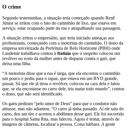
O crime
Segundo testemunhas, a situação teria começado quando Renê
Júnior se irritou com o fato do caminhão de lixo, que estava em
serviço, estar ocupando parte da rua e atrapalhando sua passagem.
A situação irritou o empresário, que teria iniciado ameaças aos
profissionais, começando com a motorista do caminhão. O dono da
empresa terceirizada da Prefeitura de Belo Horizonte (PBH) onde
Laudemir trabalhava contou à
Itatiaia
que o suspeito colocou um
revólver no rosto da mulher antes de disparar contra o gari, que
deixa uma filha.
“A motorista disse que a rua é larga, que ela encostou o caminhão
um pouco e pediu para o rapaz, que estava em um BYD grande,
passar. Só que ele já tirou o revólver, colocou na cara dela e falou
que, se ela encostasse no carro dele, iria matar todo mundo”, contou
o dono, que não será identificado.
Os garis pediram “pelo amor de Deus” para que o condutor não
atirasse, mas não adiantou. “O carro já tinha passado. Aí ele saiu do
carro, deu um tiro e acertou o abdômen desse gari. Ele foi socorrido
para o hospital Santa Rita, mas faleceu. Agora é tentar, através de
imagens de câmeras, localizar a pessoa. Coisa bárbara. A gente