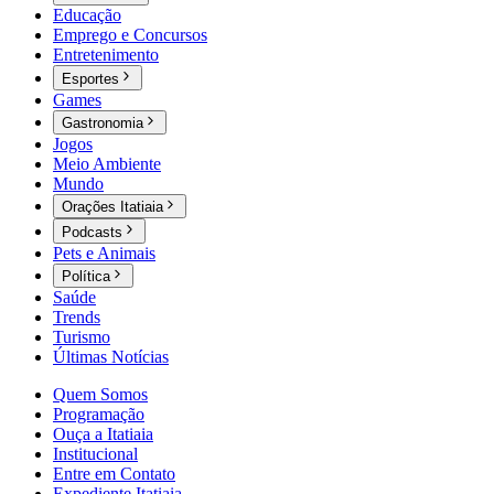
Educação
Emprego e Concursos
Entretenimento
Esportes
Games
Gastronomia
Jogos
Meio Ambiente
Mundo
Orações Itatiaia
Podcasts
Pets e Animais
Política
Saúde
Trends
Turismo
Últimas Notícias
Quem Somos
Programação
Ouça a Itatiaia
Institucional
Entre em Contato
Expediente Itatiaia