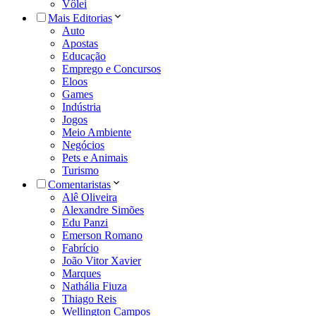
Vôlei
Mais Editorias
Auto
Apostas
Educação
Emprego e Concursos
Eloos
Games
Indústria
Jogos
Meio Ambiente
Negócios
Pets e Animais
Turismo
Comentaristas
Alê Oliveira
Alexandre Simões
Edu Panzi
Emerson Romano
Fabrício
João Vitor Xavier
Marques
Nathália Fiuza
Thiago Reis
Wellington Campos