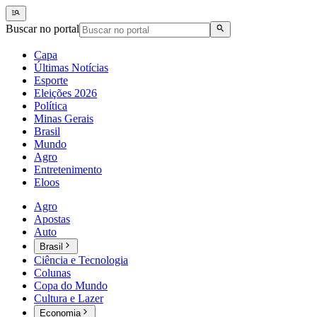
Buscar no portal
Capa
Últimas Notícias
Esporte
Eleições 2026
Política
Minas Gerais
Brasil
Mundo
Agro
Entretenimento
Eloos
Agro
Apostas
Auto
Brasil
Ciência e Tecnologia
Colunas
Copa do Mundo
Cultura e Lazer
Economia