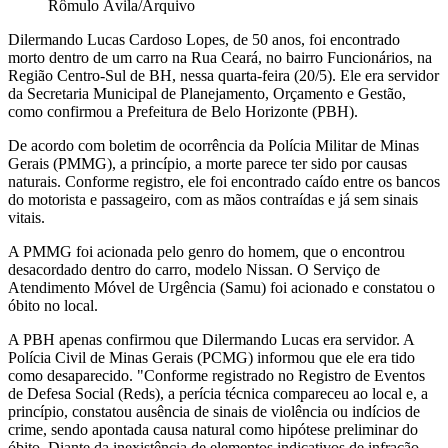
Rômulo Ávila/Arquivo
Dilermando Lucas Cardoso Lopes, de 50 anos, foi encontrado
morto dentro de um carro na Rua Ceará, no bairro Funcionários, na
Região Centro-Sul de BH, nessa quarta-feira (20/5). Ele era servidor
da Secretaria Municipal de Planejamento, Orçamento e Gestão,
como confirmou a Prefeitura de Belo Horizonte (PBH).
De acordo com boletim de ocorrência da Polícia Militar de Minas
Gerais (PMMG), a princípio, a morte parece ter sido por causas
naturais. Conforme registro, ele foi encontrado caído entre os bancos
do motorista e passageiro, com as mãos contraídas e já sem sinais
vitais.
A PMMG foi acionada pelo genro do homem, que o encontrou
desacordado dentro do carro, modelo Nissan. O Serviço de
Atendimento Móvel de Urgência (Samu) foi acionado e constatou o
óbito no local.
A PBH apenas confirmou que Dilermando Lucas era servidor. A
Polícia Civil de Minas Gerais (PCMG) informou que ele era tido
como desaparecido. "Conforme registrado no Registro de Eventos
de Defesa Social (Reds), a perícia técnica compareceu ao local e, a
princípio, constatou ausência de sinais de violência ou indícios de
crime, sendo apontada causa natural como hipótese preliminar do
óbito. Diante da inexistência de elementos indicativos de infração