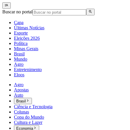
Buscar no portal
Capa
Últimas Notícias
Esporte
Eleições 2026
Política
Minas Gerais
Brasil
Mundo
Agro
Entretenimento
Eloos
Agro
Apostas
Auto
Brasil
Ciência e Tecnologia
Colunas
Copa do Mundo
Cultura e Lazer
Economia