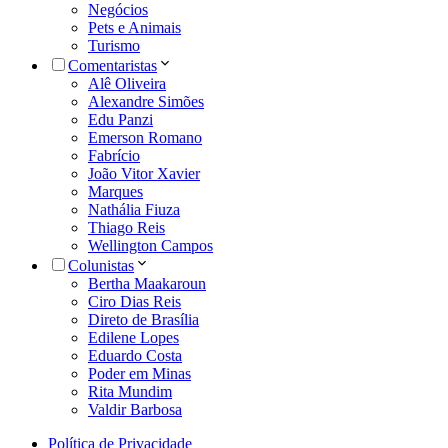
Negócios
Pets e Animais
Turismo
Comentaristas
Alê Oliveira
Alexandre Simões
Edu Panzi
Emerson Romano
Fabrício
João Vitor Xavier
Marques
Nathália Fiuza
Thiago Reis
Wellington Campos
Colunistas
Bertha Maakaroun
Ciro Dias Reis
Direto de Brasília
Edilene Lopes
Eduardo Costa
Poder em Minas
Rita Mundim
Valdir Barbosa
Política de Privacidade