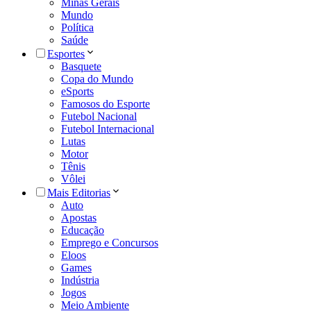
Minas Gerais
Mundo
Política
Saúde
Esportes
Basquete
Copa do Mundo
eSports
Famosos do Esporte
Futebol Nacional
Futebol Internacional
Lutas
Motor
Tênis
Vôlei
Mais Editorias
Auto
Apostas
Educação
Emprego e Concursos
Eloos
Games
Indústria
Jogos
Meio Ambiente