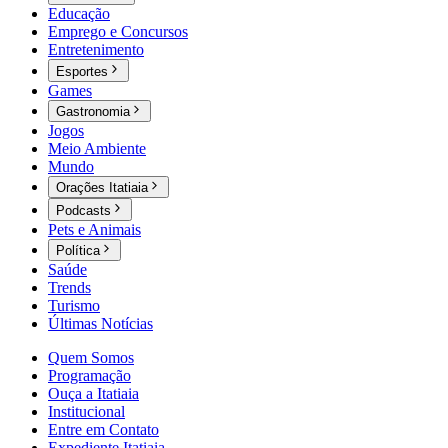
Educação
Emprego e Concursos
Entretenimento
Esportes
Games
Gastronomia
Jogos
Meio Ambiente
Mundo
Orações Itatiaia
Podcasts
Pets e Animais
Política
Saúde
Trends
Turismo
Últimas Notícias
Quem Somos
Programação
Ouça a Itatiaia
Institucional
Entre em Contato
Expediente Itatiaia