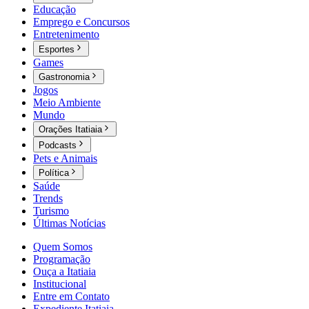
Educação
Emprego e Concursos
Entretenimento
Esportes
Games
Gastronomia
Jogos
Meio Ambiente
Mundo
Orações Itatiaia
Podcasts
Pets e Animais
Política
Saúde
Trends
Turismo
Últimas Notícias
Quem Somos
Programação
Ouça a Itatiaia
Institucional
Entre em Contato
Expediente Itatiaia