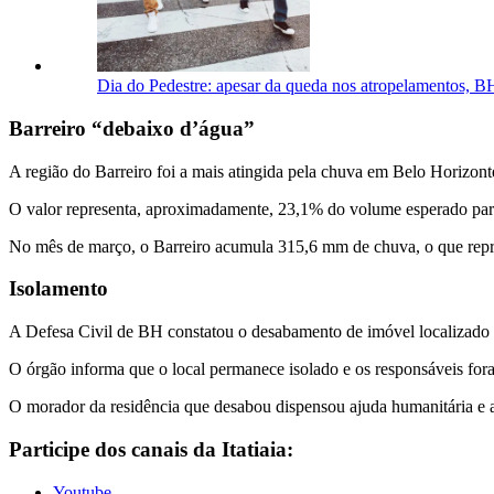
Dia do Pedestre: apesar da queda nos atropelamentos, BH 
Barreiro “debaixo d’água”
A região do Barreiro foi a mais atingida pela chuva em Belo Horizont
O valor representa, aproximadamente, 23,1% do volume esperado para
No mês de março, o Barreiro acumula 315,6 mm de chuva, o que repre
Isolamento
A Defesa Civil de BH constatou o desabamento de imóvel localizado ao
O órgão informa que o local permanece isolado e os responsáveis fora
O morador da residência que desabou dispensou ajuda humanitária e a
Participe dos canais da Itatiaia:
Youtube