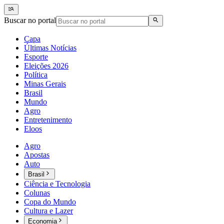
Buscar no portal
Capa
Últimas Notícias
Esporte
Eleições 2026
Política
Minas Gerais
Brasil
Mundo
Agro
Entretenimento
Eloos
Agro
Apostas
Auto
Brasil
Ciência e Tecnologia
Colunas
Copa do Mundo
Cultura e Lazer
Economia