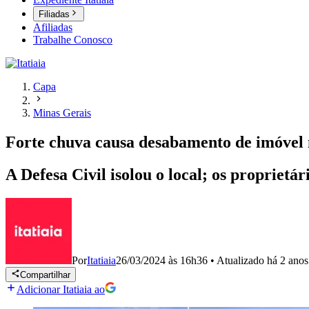
Filiadas
Afiliadas
Trabalhe Conosco
Capa
Minas Gerais
Forte chuva causa desabamento de imóvel
A Defesa Civil isolou o local; os proprietá
Por
Itatiaia
26/03/2024 às 16h36
•
Atualizado
há 2 anos
Compartilhar
Adicionar Itatiaia ao