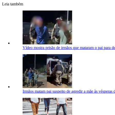
Leia também
Vídeo mostra prisão de irmãos que mataram o pai para 
Irmãos matam pai suspeito de agredir a mãe às vésperas