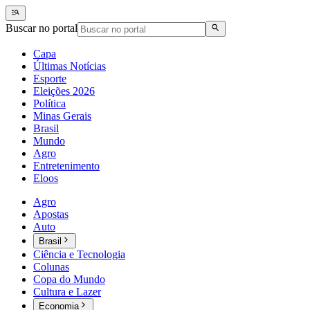
Buscar no portal
Capa
Últimas Notícias
Esporte
Eleições 2026
Política
Minas Gerais
Brasil
Mundo
Agro
Entretenimento
Eloos
Agro
Apostas
Auto
Brasil
Ciência e Tecnologia
Colunas
Copa do Mundo
Cultura e Lazer
Economia