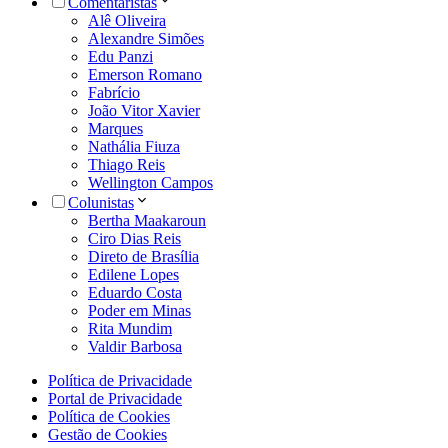
Comentaristas
Alê Oliveira
Alexandre Simões
Edu Panzi
Emerson Romano
Fabrício
João Vitor Xavier
Marques
Nathália Fiuza
Thiago Reis
Wellington Campos
Colunistas
Bertha Maakaroun
Ciro Dias Reis
Direto de Brasília
Edilene Lopes
Eduardo Costa
Poder em Minas
Rita Mundim
Valdir Barbosa
Política de Privacidade
Portal de Privacidade
Política de Cookies
Gestão de Cookies