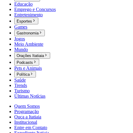
Educação
Emprego e Concursos
Entretenimento
Esportes
Games
Gastronomia
Jogos
Meio Ambiente
Mundo
Orações Itatiaia
Podcasts
Pets e Animais
Política
Saúde
Trends
Turismo
Últimas Notícias
Quem Somos
Programação
Ouça a Itatiaia
Institucional
Entre em Contato
Expediente Itatiaia