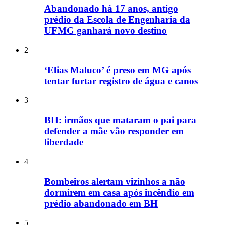
Abandonado há 17 anos, antigo
prédio da Escola de Engenharia da
UFMG ganhará novo destino
2
‘Elias Maluco’ é preso em MG após
tentar furtar registro de água e canos
3
BH: irmãos que mataram o pai para
defender a mãe vão responder em
liberdade
4
Bombeiros alertam vizinhos a não
dormirem em casa após incêndio em
prédio abandonado em BH
5