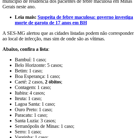
município de residência dos pacientes de febre maculosa em Minas
Gerais neste ano.
Leia mais:
Suspeita de febre maculosa: governo investiga
morte de garoto de 17 anos em BH
A SES-MG alertou que as cidades listadas podem não corresponder
ao local de infecção, mas sim de onde são as vítimas.
Abaixo, confira a lista
:
Bambuí: 1 caso;
Belo Horizonte: 5 casos;
Betim: 1 caso;
Boa Esperança: 1 caso;
Caeté: 2 casos,
2 óbitos
;
Contagem: 1 caso;
Itabira: 4 casos;
Iteuta: 1 caso;
Lagoa Santa: 1 caso;
Ouro Preto: 1 caso;
Paracatu: 1 caso;
Santa Luzia: 3 casos;
Serranópolis de Minas: 1 caso;
Serro: 1 caso;
Varginha: 1 caso;