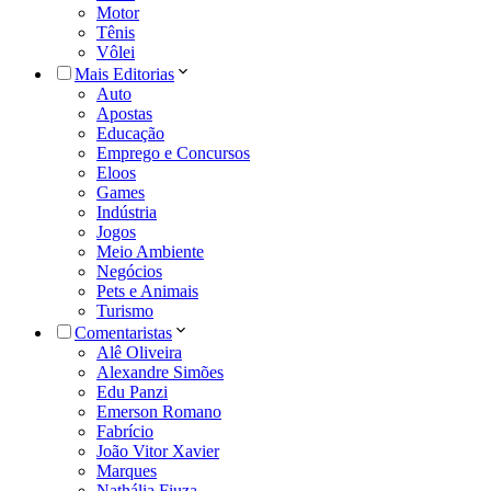
Motor
Tênis
Vôlei
Mais Editorias
Auto
Apostas
Educação
Emprego e Concursos
Eloos
Games
Indústria
Jogos
Meio Ambiente
Negócios
Pets e Animais
Turismo
Comentaristas
Alê Oliveira
Alexandre Simões
Edu Panzi
Emerson Romano
Fabrício
João Vitor Xavier
Marques
Nathália Fiuza