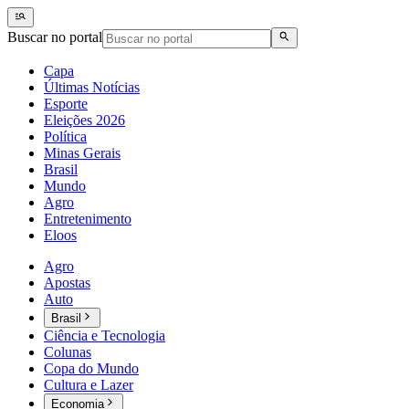
Buscar no portal
Capa
Últimas Notícias
Esporte
Eleições 2026
Política
Minas Gerais
Brasil
Mundo
Agro
Entretenimento
Eloos
Agro
Apostas
Auto
Brasil
Ciência e Tecnologia
Colunas
Copa do Mundo
Cultura e Lazer
Economia