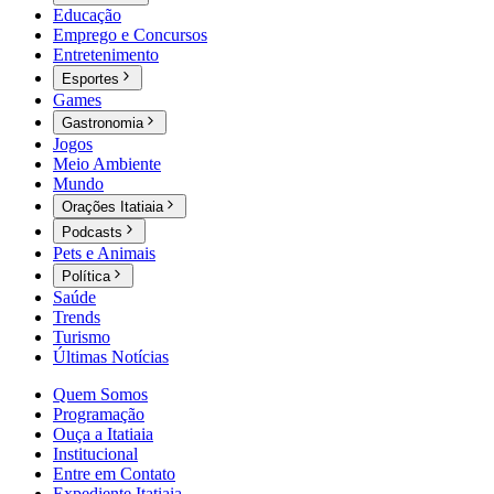
Educação
Emprego e Concursos
Entretenimento
Esportes
Games
Gastronomia
Jogos
Meio Ambiente
Mundo
Orações Itatiaia
Podcasts
Pets e Animais
Política
Saúde
Trends
Turismo
Últimas Notícias
Quem Somos
Programação
Ouça a Itatiaia
Institucional
Entre em Contato
Expediente Itatiaia