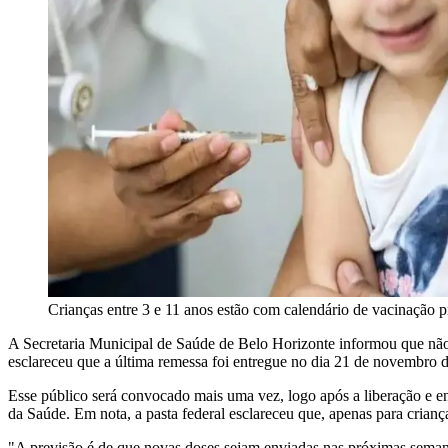
Crianças entre 3 e 11 anos estão com calendário de vacinação 
A Secretaria Municipal de Saúde de Belo Horizonte informou que não h
esclareceu que a última remessa foi entregue no dia 21 de novembro do
Esse público será convocado mais uma vez, logo após a liberação e en
da Saúde. Em nota, a pasta federal esclareceu que, apenas para crianç
"A previsão é de que novas doses sejam enviadas nas próximas semanas