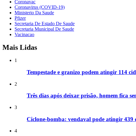
Coronavac
Coronavirus (COVID-19)
Ministerio Da Saude
Pfizer
Secretaria De Estado De Saude
Secretaria Municipal De Saude
Vacinacao
Mais Lidas
1
Tempestade e granizo podem atingir 114 cid
2
Três dias após deixar prisão, homem fica se
3
Ciclone-bomba: vendaval pode atingir 439 
4