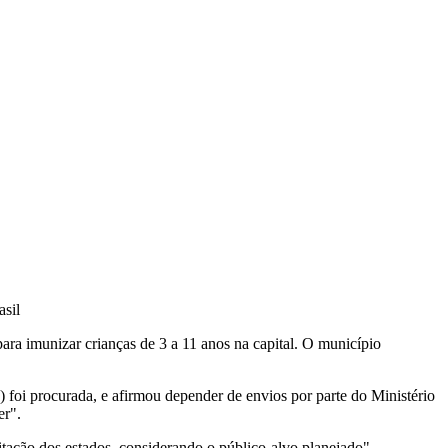
sil
ara imunizar crianças de 3 a 11 anos na capital. O município
 foi procurada, e afirmou depender de envios por parte do Ministério
er".
itação dos estados, considerando o público-alvo planejado",