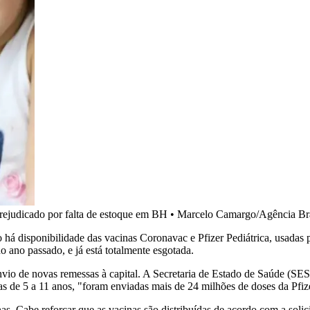
prejudicado por falta de estoque em BH
•
Marcelo Camargo/Agência Bra
á disponibilidade das vacinas Coronavac e Pfizer Pediátrica, usadas p
 ano passado, e já está totalmente esgotada.
vio de novas remessas à capital. A Secretaria de Estado de Saúde (SES)
as de 5 a 11 anos, "foram enviadas mais de 24 milhões de doses da Pfiz
. Cabe reforçar que as vacinas são distribuídas de acordo com a solic