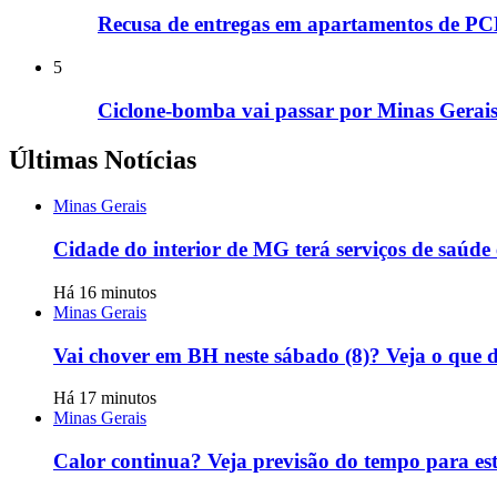
Recusa de entregas em apartamentos de PCDs 
5
Ciclone-bomba vai passar por Minas Gerais
Últimas Notícias
Minas Gerais
Cidade do interior de MG terá serviços de saúde 
Há 16 minutos
Minas Gerais
Vai chover em BH neste sábado (8)? Veja o que d
Há 17 minutos
Minas Gerais
Calor continua? Veja previsão do tempo para e