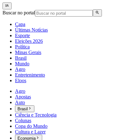
Buscar no portal
Capa
Últimas Notícias
Esporte
Eleições 2026
Política
Minas Gerais
Brasil
Mundo
Agro
Entretenimento
Eloos
Agro
Apostas
Auto
Brasil
Ciência e Tecnologia
Colunas
Copa do Mundo
Cultura e Lazer
Economia