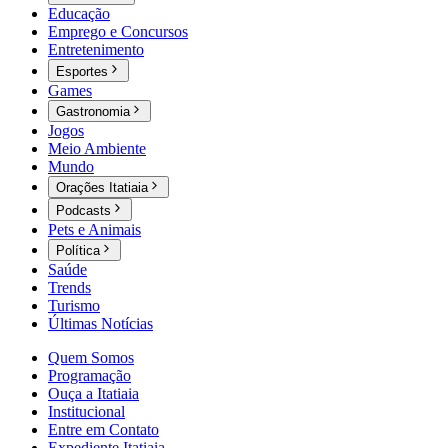
Educação
Emprego e Concursos
Entretenimento
Esportes
Games
Gastronomia
Jogos
Meio Ambiente
Mundo
Orações Itatiaia
Podcasts
Pets e Animais
Política
Saúde
Trends
Turismo
Últimas Notícias
Quem Somos
Programação
Ouça a Itatiaia
Institucional
Entre em Contato
Expediente Itatiaia