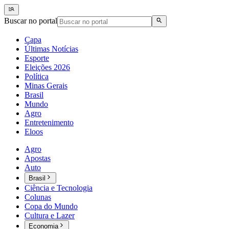
Buscar no portal
Capa
Últimas Notícias
Esporte
Eleições 2026
Política
Minas Gerais
Brasil
Mundo
Agro
Entretenimento
Eloos
Agro
Apostas
Auto
Brasil
Ciência e Tecnologia
Colunas
Copa do Mundo
Cultura e Lazer
Economia