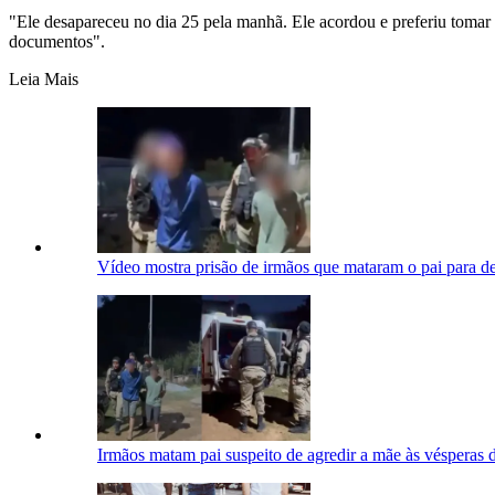
"Ele desapareceu no dia 25 pela manhã. Ele acordou e preferiu tomar 
documentos".
Leia Mais
Vídeo mostra prisão de irmãos que mataram o pai para 
Irmãos matam pai suspeito de agredir a mãe às vésperas