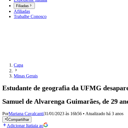
Filiadas
Afiliadas
Trabalhe Conosco
Capa
Minas Gerais
Estudante de geografia da UFMG desapare
Samuel de Alvarenga Guimarães, de 29 anos
Por
Mariana Cavalcanti
31/01/2023 às 16h56
•
Atualizado
há 3 anos
Compartilhar
Adicionar Itatiaia ao