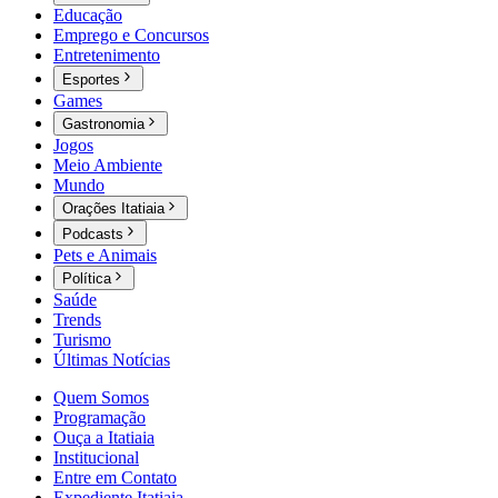
Educação
Emprego e Concursos
Entretenimento
Esportes
Games
Gastronomia
Jogos
Meio Ambiente
Mundo
Orações Itatiaia
Podcasts
Pets e Animais
Política
Saúde
Trends
Turismo
Últimas Notícias
Quem Somos
Programação
Ouça a Itatiaia
Institucional
Entre em Contato
Expediente Itatiaia