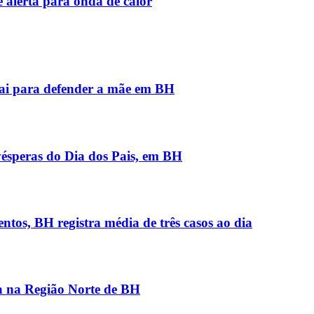
 alerta para onda de calor
pai para defender a mãe em BH
vésperas do Dia dos Pais, em BH
ntos, BH registra média de três casos ao dia
a na Região Norte de BH