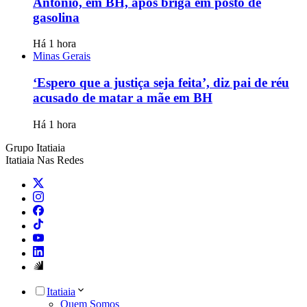
Antônio, em BH, após briga em posto de
gasolina
Há 1 hora
Minas Gerais
‘Espero que a justiça seja feita’, diz pai de réu
acusado de matar a mãe em BH
Há 1 hora
Grupo Itatiaia
Itatiaia Nas Redes
Itatiaia
Quem Somos