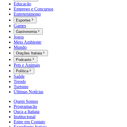
Educação
Emprego e Concursos
Entretenimento
Esportes
Games
Gastronomia
Jogos
Meio Ambiente
Mundo
Orações Itatiaia
Podcasts
Pets e Animais
Política
Saúde
Trends
Turismo
Últimas Notícias
Quem Somos
Programação
Ouça a Itatiaia
Institucional
Entre em Contato
Expediente Itatiaia