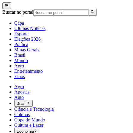
Buscar no portal
Capa
Últimas Notícias
Esporte
Eleições 2026
Política
Minas Gerais
Brasil
Mundo
Agro
Entretenimento
Eloos
Agro
Apostas
Auto
Brasil
Ciência e Tecnologia
Colunas
Copa do Mundo
Cultura e Lazer
Economia