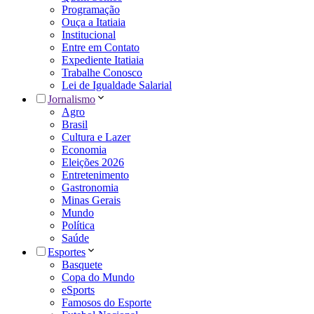
Programação
Ouça a Itatiaia
Institucional
Entre em Contato
Expediente Itatiaia
Trabalhe Conosco
Lei de Igualdade Salarial
Jornalismo
Agro
Brasil
Cultura e Lazer
Economia
Eleições 2026
Entretenimento
Gastronomia
Minas Gerais
Mundo
Política
Saúde
Esportes
Basquete
Copa do Mundo
eSports
Famosos do Esporte