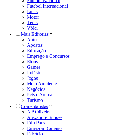
Futebol Nacional
Futebol Internacional
Lutas
Motor
Tênis
Vôlei
Mais Editorias
Auto
Apostas
Educação
Emprego e Concursos
Eloos
Games
Indústria
Jogos
Meio Ambiente
Negócios
Pets e Animais
Turismo
Comentaristas
Alê Oliveira
Alexandre Simões
Edu Panzi
Emerson Romano
Fabrício