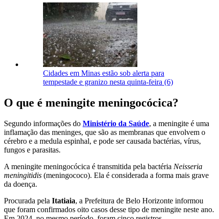
Cidades em Minas estão sob alerta para
tempestade e granizo nesta quinta-feira (6)
O que é meningite meningocócica?
Segundo informações do
Ministério da Saúde
, a meningite é uma
inflamação das meninges, que são as membranas que envolvem o
cérebro e a medula espinhal, e pode ser causada bactérias, vírus,
fungos e parasitas.
A meningite meningocócica é transmitida pela bactéria
Neisseria
meningitidis
(meningococo). Ela é considerada a forma mais grave
da doença.
Procurada pela
Itatiaia
, a Prefeitura de Belo Horizonte informou
que foram confirmados oito casos desse tipo de meningite neste ano.
Em 2024, no mesmo período, foram cinco registros.