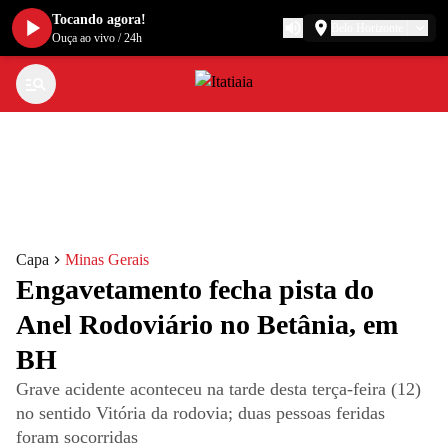
Tocando agora!
Belo Horizonte
Ouça ao vivo
/
24h
Capa
Minas Gerais
Engavetamento fecha pista do
Anel Rodoviário no Betânia, em
BH
Grave acidente aconteceu na tarde desta terça-feira (12)
no sentido Vitória da rodovia; duas pessoas feridas
foram socorridas