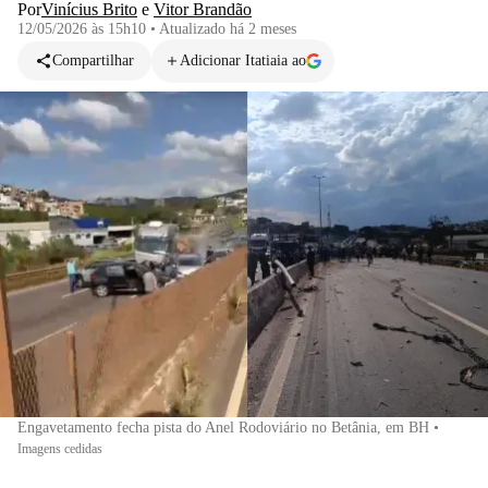
Por
Vinícius Brito
e
Vitor Brandão
12/05/2026 às 15h10
•
Atualizado
há 2 meses
Compartilhar
Adicionar Itatiaia ao
Engavetamento fecha pista do Anel Rodoviário no Betânia, em BH
•
Imagens cedidas