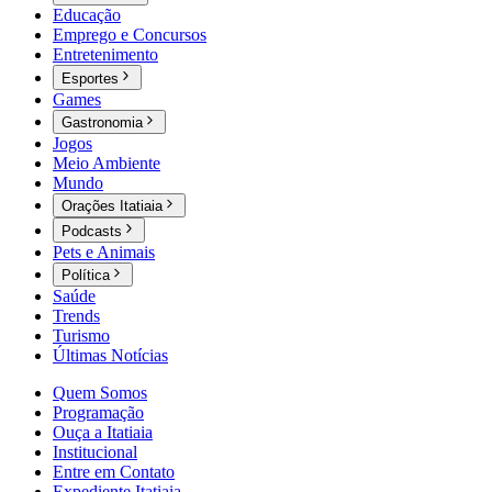
Educação
Emprego e Concursos
Entretenimento
Esportes
Games
Gastronomia
Jogos
Meio Ambiente
Mundo
Orações Itatiaia
Podcasts
Pets e Animais
Política
Saúde
Trends
Turismo
Últimas Notícias
Quem Somos
Programação
Ouça a Itatiaia
Institucional
Entre em Contato
Expediente Itatiaia