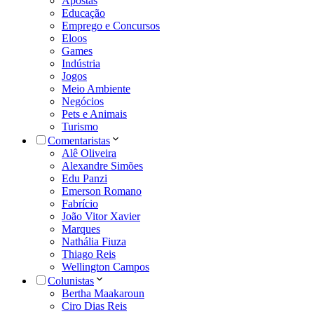
Apostas
Educação
Emprego e Concursos
Eloos
Games
Indústria
Jogos
Meio Ambiente
Negócios
Pets e Animais
Turismo
Comentaristas
Alê Oliveira
Alexandre Simões
Edu Panzi
Emerson Romano
Fabrício
João Vitor Xavier
Marques
Nathália Fiuza
Thiago Reis
Wellington Campos
Colunistas
Bertha Maakaroun
Ciro Dias Reis