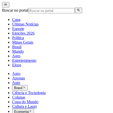
Buscar no portal
Capa
Últimas Notícias
Esporte
Eleições 2026
Política
Minas Gerais
Brasil
Mundo
Agro
Entretenimento
Eloos
Agro
Apostas
Auto
Brasil
Ciência e Tecnologia
Colunas
Copa do Mundo
Cultura e Lazer
Economia