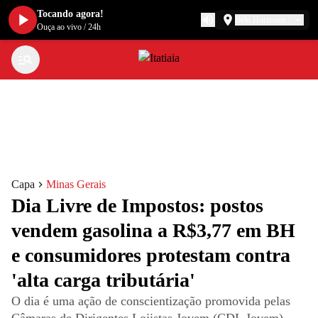
Tocando agora!
Belo Horizonte
Ouça ao vivo
/
24h
Capa
Minas Gerais
Dia Livre de Impostos: postos
vendem gasolina a R$3,77 em BH
e consumidores protestam contra
'alta carga tributária'
O dia é uma ação de conscientização promovida pelas