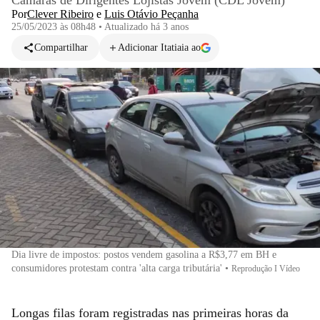
Câmaras de Dirigentes Lojistas Jovem (CDL Jovem)
Por
Clever Ribeiro
e
Luis Otávio Peçanha
25/05/2023 às 08h48
•
Atualizado
há 3 anos
Compartilhar
Adicionar Itatiaia ao
Dia livre de impostos: postos vendem gasolina a R$3,77 em BH e
consumidores protestam contra 'alta carga tributária'
•
Reprodução I Vídeo
Longas filas foram registradas nas primeiras horas da