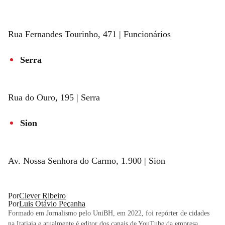
Rua Fernandes Tourinho, 471 | Funcionários
Serra
Rua do Ouro, 195 | Serra
Sion
Av. Nossa Senhora do Carmo, 1.900 | Sion
Por
Clever Ribeiro
Por
Luis Otávio Peçanha
Formado em Jornalismo pelo UniBH, em 2022, foi repórter de cidades
na Itatiaia e atualmente é editor dos canais de YouTube da empresa.