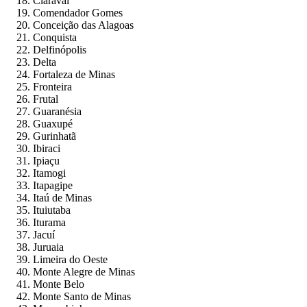
Claraval
Comendador Gomes
Conceição das Alagoas
Conquista
Delfinópolis
Delta
Fortaleza de Minas
Fronteira
Frutal
Guaranésia
Guaxupé
Gurinhatã
Ibiraci
Ipiaçu
Itamogi
Itapagipe
Itaú de Minas
Ituiutaba
Iturama
Jacuí
Juruaia
Limeira do Oeste
Monte Alegre de Minas
Monte Belo
Monte Santo de Minas