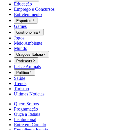
Educação
Emprego e Concursos
Entretenimento
Esportes
Games
Gastronomia
Jogos
Meio Ambiente
Mundo
Orações Itatiaia
Podcasts
Pets e Animais
Política
Saúde
Trends
Turismo
Últimas Notícias
Quem Somos
Programação
Ouça a Itatiaia
Institucional
Entre em Contato
Expediente Itatiaia