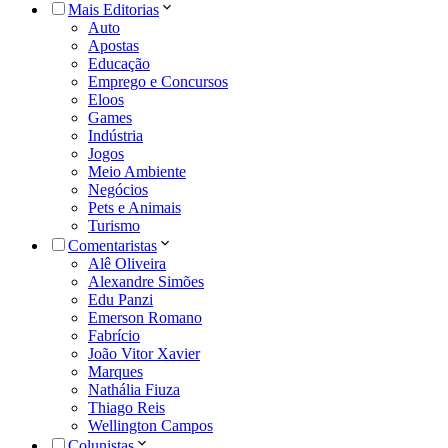
Mais Editorias
Auto
Apostas
Educação
Emprego e Concursos
Eloos
Games
Indústria
Jogos
Meio Ambiente
Negócios
Pets e Animais
Turismo
Comentaristas
Alê Oliveira
Alexandre Simões
Edu Panzi
Emerson Romano
Fabrício
João Vitor Xavier
Marques
Nathália Fiuza
Thiago Reis
Wellington Campos
Colunistas