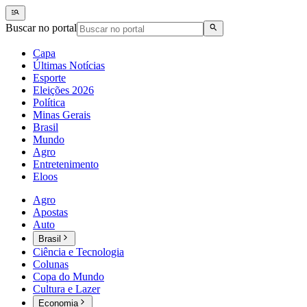
Buscar no portal
Capa
Últimas Notícias
Esporte
Eleições 2026
Política
Minas Gerais
Brasil
Mundo
Agro
Entretenimento
Eloos
Agro
Apostas
Auto
Brasil
Ciência e Tecnologia
Colunas
Copa do Mundo
Cultura e Lazer
Economia