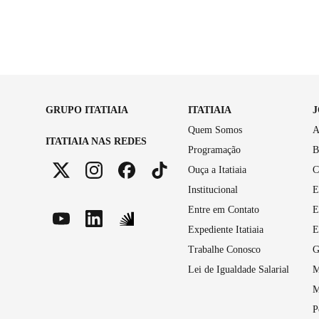
GRUPO ITATIAIA
ITATIAIA
Quem Somos
A
ITATIAIA NAS REDES
Programação
B
Ouça a Itatiaia
C
Institucional
E
Entre em Contato
E
Expediente Itatiaia
E
Trabalhe Conosco
G
Lei de Igualdade Salarial
M
M
P