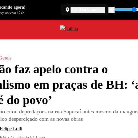
ocando agora!
Belo Horizonte
ça ao vivo
/
24h
Gerais
o faz apelo contra o
lismo em praças de BH: ‘
é do povo’
o citou depredações na rua Sapucaí antes mesmo da inaugura
lico desperciçado com as novas obras
Felipe Lolli
1h46
•
Atualizado
há 1 ano