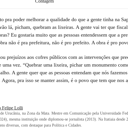
Contagem
to pra poder melhorar a qualidade do que a gente tinha na Sap
vão lá, picham, quebram as lixeiras. A gente vai ter que fiscal
oras? Eu gostaria muito que as pessoas entendessem que a pref
bra não é pra prefeitura, não é pro prefeito. A obra é pro pov
tou prejuízos aos cofres públicos com as intervenções que pre
de uma vez. “Quebrar uma lixeira, pichar um monumento como
balho. A gente quer que as pessoas entendam que nós fazemos
. Agora, pra isso se manter assim, é o povo que tem que nos a
 Felipe Lolli
 de Urucânia, na Zona da Mata. Mestre em Comunicação pela Universidade Fed
024), mesma instituição onde diplomou-se jornalista (2013). Na Itatiaia desde 
ens diversas, com destaque para Política e Cidades.