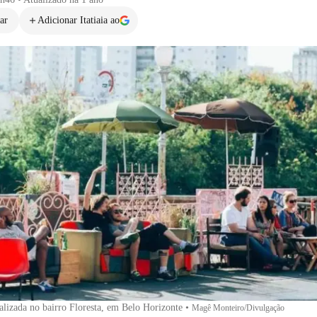
ar
Adicionar Itatiaia ao
alizada no bairro Floresta, em Belo Horizonte
•
Magê Monteiro/Divulgação