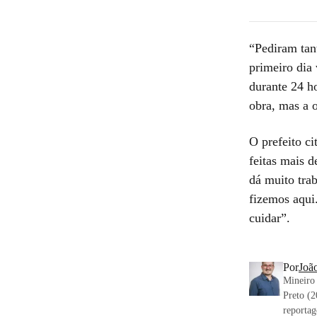
“Pediram tan
primeiro dia 
durante 24 h
obra, mas a o
O prefeito ci
feitas mais 
dá muito tra
fizemos aqui
cuidar”.
Por
João
Mineiro
Preto (2
reportag