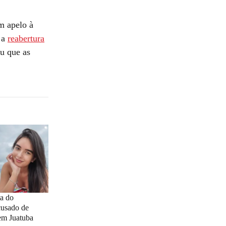
m apelo à
 a
reabertura
ou que as
ta do
cusado de
em Juatuba