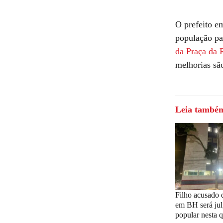
O prefeito e
população pa
da Praça da 
melhorias são
Leia també
Filho acusado 
em BH será jul
popular nesta q