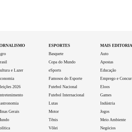
JORNALISMO
ESPORTES
MAIS EDITORI
gro
Basquete
Auto
rasil
Copa do Mundo
Apostas
ultura e Lazer
eSports
Educação
conomia
Famosos do Esporte
Emprego e Concur
leições 2026
Futebol Nacional
Eloos
ntretenimento
Futebol Internacional
Games
astronomia
Lutas
Indústria
inas Gerais
Motor
Jogos
undo
Tênis
Meio Ambiente
olítica
Vôlei
Negócios