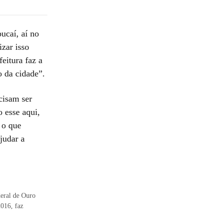
ucaí, aí no
izar isso
eitura faz a
o da cidade”.
cisam ser
 esse aqui,
 o que
judar a
eral de Ouro
2016, faz