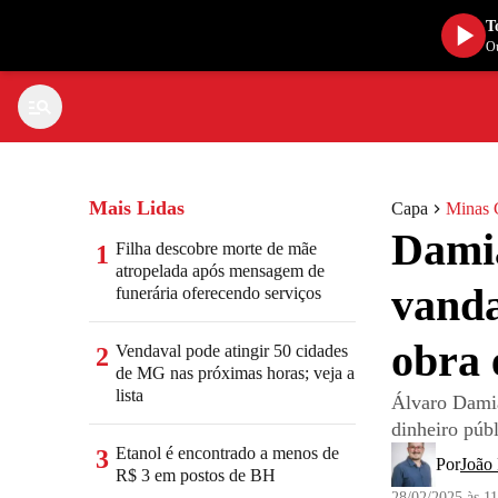
T
Ou
Mais Lidas
Capa
Minas 
Damiã
Filha descobre morte de mãe
1
atropelada após mensagem de
vanda
funerária oferecendo serviços
obra 
Vendaval pode atingir 50 cidades
2
de MG nas próximas horas; veja a
lista
Álvaro Damiã
dinheiro púb
Etanol é encontrado a menos de
3
Por
João 
R$ 3 em postos de BH
28/02/2025 às 1