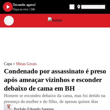
Tocando agora!
Belo Horizonte
Ouça ao vivo
/
24h
Capa
Minas Gerais
Condenado por assassinato é preso
após ameaçar vizinhos e esconder
debaixo de cama em BH
Homem se escondeu debaixo da cama, mas foi detido na
presença da mulher e do filho, de apenas quinze dias
Por
João Eduardo Santana