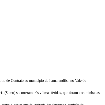
trito de Contrato ao município de Itamarandiba, no Vale do
a (Samu) socorreram três vítimas feridas, que foram encaminhadas
grave e, assim que foi retirada das ferragens, também foi