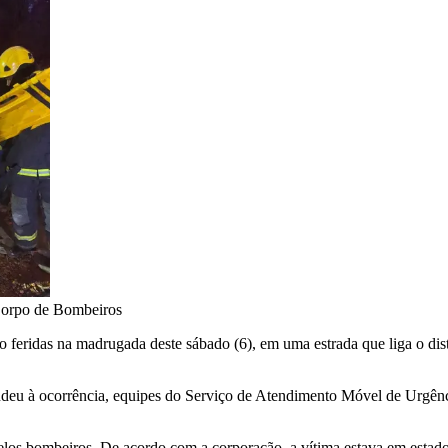
orpo de Bombeiros
o feridas na madrugada deste sábado (6), em uma estrada que liga o dis
eu à ocorrência, equipes do Serviço de Atendimento Móvel de Urgênci
elos bombeiros. De acordo com a corporação, a vítima estava em estado 