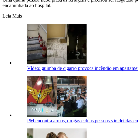
encaminhada ao hospital.
Leia Mais
Vídeo: guimba de cigarro provoca incêndio em apartame
PM encontra armas, drogas e duas pessoas são detidas e