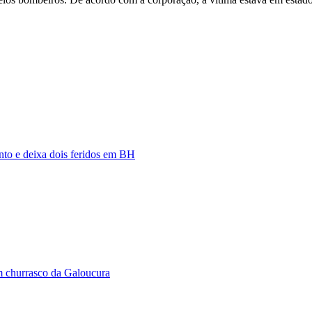
nto e deixa dois feridos em BH
m churrasco da Galoucura