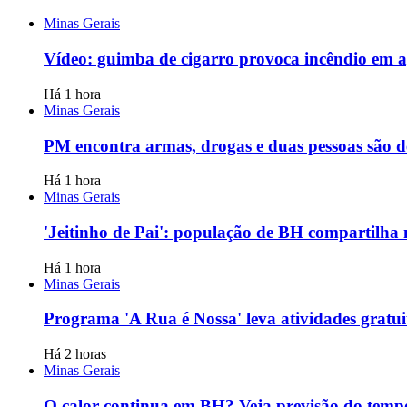
Minas Gerais
Vídeo: guimba de cigarro provoca incêndio em a
Há 1 hora
Minas Gerais
PM encontra armas, drogas e duas pessoas são 
Há 1 hora
Minas Gerais
'Jeitinho de Pai': população de BH compartilha 
Há 1 hora
Minas Gerais
Programa 'A Rua é Nossa' leva atividades gratui
Há 2 horas
Minas Gerais
O calor continua em BH? Veja previsão do tempo