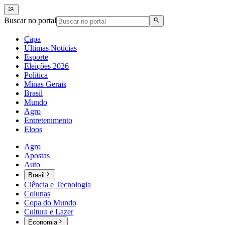
Buscar no portal
Capa
Últimas Notícias
Esporte
Eleições 2026
Política
Minas Gerais
Brasil
Mundo
Agro
Entretenimento
Eloos
Agro
Apostas
Auto
Brasil
Ciência e Tecnologia
Colunas
Copa do Mundo
Cultura e Lazer
Economia