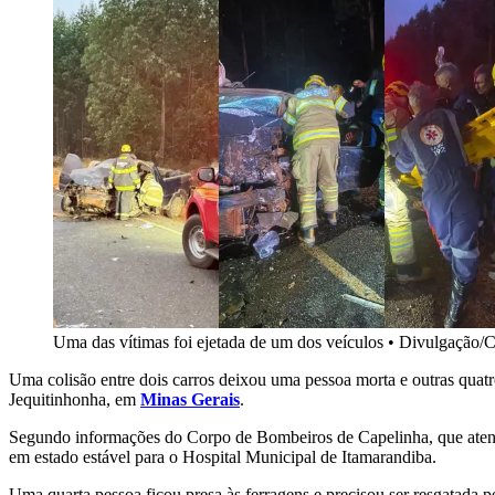
Uma das vítimas foi ejetada de um dos veículos
•
Divulgação/C
Uma colisão entre dois carros deixou uma pessoa morta e outras quatr
Jequitinhonha, em
Minas Gerais
.
Segundo informações do Corpo de Bombeiros de Capelinha, que atend
em estado estável para o Hospital Municipal de Itamarandiba.
Uma quarta pessoa ficou presa às ferragens e precisou ser resgatada p