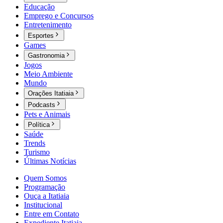
Educação
Emprego e Concursos
Entretenimento
Esportes
Games
Gastronomia
Jogos
Meio Ambiente
Mundo
Orações Itatiaia
Podcasts
Pets e Animais
Política
Saúde
Trends
Turismo
Últimas Notícias
Quem Somos
Programação
Ouça a Itatiaia
Institucional
Entre em Contato
Expediente Itatiaia