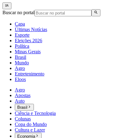
Buscar no portal
Capa
Últimas Notícias
Esporte
Eleições 2026
Política
Minas Gerais
Brasil
Mundo
Agro
Entretenimento
Eloos
Agro
Apostas
Auto
Brasil
Ciência e Tecnologia
Colunas
Copa do Mundo
Cultura e Lazer
Economia