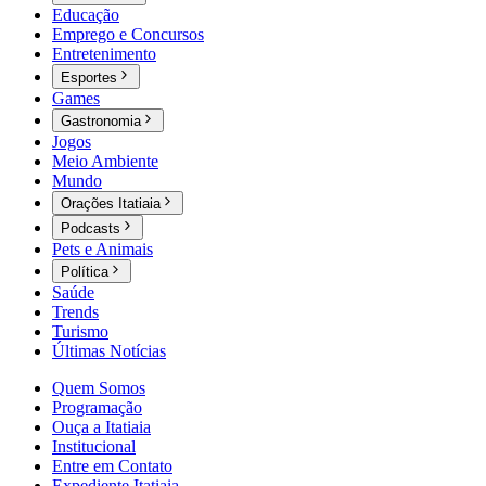
Educação
Emprego e Concursos
Entretenimento
Esportes
Games
Gastronomia
Jogos
Meio Ambiente
Mundo
Orações Itatiaia
Podcasts
Pets e Animais
Política
Saúde
Trends
Turismo
Últimas Notícias
Quem Somos
Programação
Ouça a Itatiaia
Institucional
Entre em Contato
Expediente Itatiaia