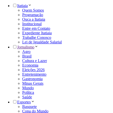
Itatiaia
Quem Somos
Programação
Ouça a Itatiaia
Institucional
Entre em Contato
Expediente Itatiaia
Trabalhe Conosco
Lei de Igualdade Salarial
Jornalismo
Agro
Brasil
Cultura e Lazer
Economia
Eleições 2026
Entretenimento
Gastronomia
Minas Gerais
Mundo
Política
Saúde
Esportes
Basquete
Copa do Mundo