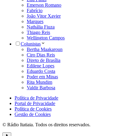
Emerson Romano
Fabrício
João Vitor Xavier
Marques
Nathália Fiuza
Thiago Reis
Wellington Campos
Colunistas
Bertha Maakaroun
Ciro Dias Reis
Direto de Brasília
Edilene Lopes
Eduardo Costa
Poder em Minas
Rita Mundim
Valdir Barbosa
Política de Privacidade
Portal de Privacidade
Política de Cookies
Gestão de Cookies
© Rádio Itatiaia. Todos os direitos reservados.