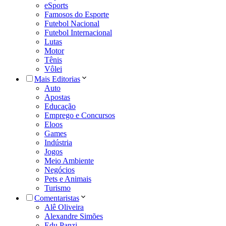
eSports
Famosos do Esporte
Futebol Nacional
Futebol Internacional
Lutas
Motor
Tênis
Vôlei
Mais Editorias
Auto
Apostas
Educação
Emprego e Concursos
Eloos
Games
Indústria
Jogos
Meio Ambiente
Negócios
Pets e Animais
Turismo
Comentaristas
Alê Oliveira
Alexandre Simões
Edu Panzi