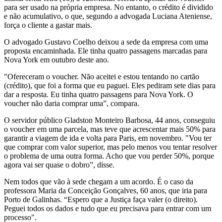
para ser usado na própria empresa. No entanto, o crédito é dividido
e não acumulativo, o que, segundo a advogada Luciana Ateniense,
força o cliente a gastar mais.
O advogado Gustavo Coelho deixou a sede da empresa com uma
proposta encaminhada. Ele tinha quatro passagens marcadas para
Nova York em outubro deste ano.
"Ofereceram o voucher. Não aceitei e estou tentando no cartão
(crédito), que foi a forma que eu paguei. Eles pediram sete dias para
dar a resposta. Eu tinha quatro passagens para Nova York. O
voucher não daria comprar uma”, compara.
O servidor público Gladston Monteiro Barbosa, 44 anos, conseguiu
o voucher em uma parcela, mas teve que acrescentar mais 50% para
garantir a viagem de ida e volta para Paris, em novembro. "Vou ter
que comprar com valor superior, mas pelo menos vou tentar resolver
o problema de uma outra forma. Acho que vou perder 50%, porque
agora vai ser quase o dobro”, disse.
Nem todos que vão à sede chegam a um acordo. É o caso da
professora Maria da Conceição Gonçalves, 60 anos, que iria para
Porto de Galinhas. “Espero que a Justiça faça valer (o direito).
Peguei todos os dados e tudo que eu precisava para entrar com um
processo".