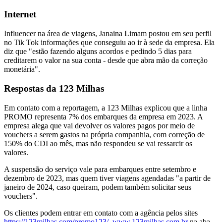
Internet
Influencer na área de viagens, Janaina Limam postou em seu perfil
no Tik Tok informações que conseguiu ao ir à sede da empresa. Ela
diz que "estão fazendo alguns acordos e pedindo 5 dias para
creditarem o valor na sua conta - desde que abra mão da correção
monetária".
Respostas da 123 Milhas
Em contato com a reportagem, a 123 Milhas explicou que a linha
PROMO representa 7% dos embarques da empresa em 2023. A
empresa alega que vai devolver os valores pagos por meio de
vouchers a serem gastos na própria companhia, com correção de
150% do CDI ao mês, mas não respondeu se vai ressarcir os
valores.
A suspensão do serviço vale para embarques entre setembro e
dezembro de 2023, mas quem tiver viagens agendadas "a partir de
janeiro de 2024, caso queiram, podem também solicitar seus
vouchers".
Os clientes podem entrar em contato com a agência pelos sites
https://123milhas.com/promo123/
,
www.123milhas.com.br
na aba