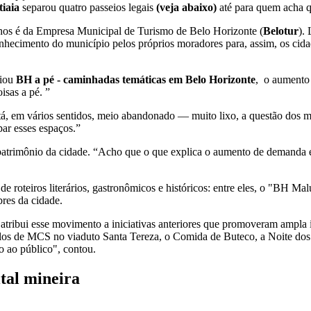
tiaia
separou quatro passeios legais
(veja abaixo)
até para quem acha q
lhos é da Empresa Municipal de Turismo de Belo Horizonte (
Belotur
).
nhecimento do município pelos próprios moradores para, assim, os cidad
riou
BH a pé - caminhadas temáticas em Belo Horizonte
, o aumento 
isas a pé. ”
, em vários sentidos, meio abandonado — muito lixo, a questão dos m
ar esses espaços.”
 patrimônio da cidade. “Acho que o que explica o aumento de demanda é
e roteiros literários, gastronômicos e históricos: entre eles, o "BH Mal
res da cidade.
 atribui esse movimento a iniciativas anteriores que promoveram ampl
os de MCS no viaduto Santa Tereza, o Comida de Buteco, a Noite dos M
o ao público", contou.
ital mineira