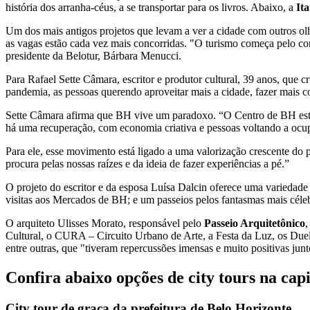
história dos arranha-céus, a se transportar para os livros. Abaixo, a
Ita
Um dos mais antigos projetos que levam a ver a cidade com outros o
as vagas estão cada vez mais concorridas. "O turismo começa pelo co
presidente da Belotur, Bárbara Menucci.
Para Rafael Sette Câmara, escritor e produtor cultural, 39 anos, que c
pandemia, as pessoas querendo aproveitar mais a cidade, fazer mais co
Sette Câmara afirma que BH vive um paradoxo. “O Centro de BH está
há uma recuperação, com economia criativa e pessoas voltando a ocup
Para ele, esse movimento está ligado a uma valorização crescente do
procura pelas nossas raízes e da ideia de fazer experiências a pé.”
O projeto do escritor e da esposa Luísa Dalcin oferece uma variedade d
visitas aos Mercados de BH; e um passeios pelos fantasmas mais céleb
O arquiteto Ulisses Morato, responsável pelo
Passeio Arquitetônico
,
Cultural, o CURA – Circuito Urbano de Arte, a Festa da Luz, os Duel
entre outras, que "tiveram repercussões imensas e muito positivas junt
Confira abaixo opções de city tours na cap
City tour de graça da prefeitura de Belo Horizonte