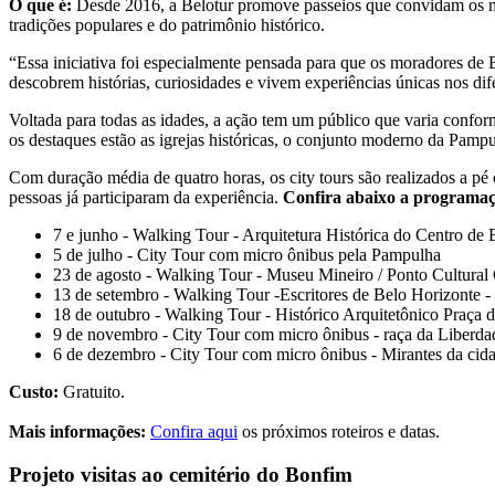
O que é:
Desde 2016, a Belotur promove passeios que convidam os mora
tradições populares e do patrimônio histórico.
“Essa iniciativa foi especialmente pensada para que os moradores de
descobrem histórias, curiosidades e vivem experiências únicas nos dif
Voltada para todas as idades, a ação tem um público que varia conform
os destaques estão as igrejas históricas, o conjunto moderno da Pamp
Com duração média de quatro horas, os city tours são realizados a p
pessoas já participaram da experiência.
Confira abaixo a programa
7 e junho - Walking Tour - Arquitetura Histórica do Centro de
5 de julho - City Tour com micro ônibus pela Pampulha
23 de agosto - Walking Tour - Museu Mineiro / Ponto Cultura
13 de setembro - Walking Tour -Escritores de Belo Horizonte - 
18 de outubro - Walking Tour - Histórico Arquitetônico Praça 
9 de novembro - City Tour com micro ônibus - raça da Liberda
6 de dezembro - City Tour com micro ônibus - Mirantes da cid
Custo:
Gratuito.
Mais informações:
Confira aqui
os próximos roteiros e datas.
Projeto visitas ao cemitério do Bonfim