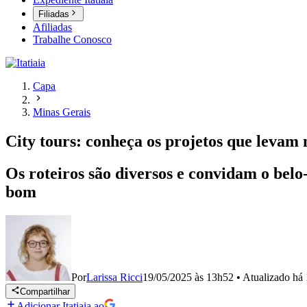
Filiadas
Afiliadas
Trabalhe Conosco
Capa
Minas Gerais
City tours: conheça os projetos que levam
Os roteiros são diversos e convidam o belo-
bom
Por
Larissa Ricci
19/05/2025 às 13h52
•
Atualizado
há 
Compartilhar
Adicionar Itatiaia ao