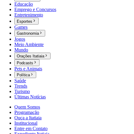
Educação
Emprego e Concursos
Entretenimento
Esportes
Games
Gastronomia
Jogos
Meio Ambiente
Mundo
Orações Itatiaia
Podcasts
Pets e Animais
Política
Saúde
Trends
Turismo
Últimas Notícias
Quem Somos
Programação
Ouça a Itatiaia
Institucional
Entre em Contato
Expediente Itatiaia