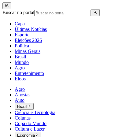
Buscar no portal
Capa
Últimas Notícias
Esporte
Eleições 2026
Política
Minas Gerais
Brasil
Mundo
Agro
Entretenimento
Eloos
Agro
Apostas
Auto
Brasil
Ciência e Tecnologia
Colunas
Copa do Mundo
Cultura e Lazer
Economia