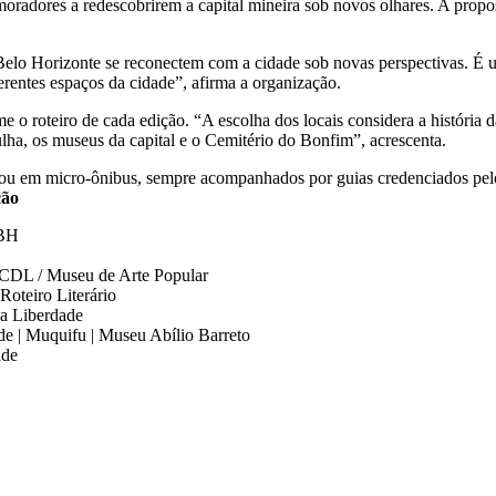
dores a redescobrirem a capital mineira sob novos olhares. A proposta
 Belo Horizonte se reconectem com a cidade sob novas perspectivas. É u
erentes espaços da cidade”, afirma a organização.
e o roteiro de cada edição. “A escolha dos locais considera a história 
ulha, os museus da capital e o Cemitério do Bonfim”, acrescenta.
é ou em micro-ônibus, sempre acompanhados por guias credenciados pelo
ção
 BH
l CDL / Museu de Arte Popular
Roteiro Literário
da Liberdade
de | Muquifu | Museu Abílio Barreto
ade