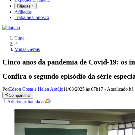
Filiadas
Afiliadas
Trabalhe Conosco
Capa
Minas Gerais
Cinco anos da pandemia de Covid-19: os i
Confira o segundo episódio da série espe
Por
Edson Costa
e
Helen Araújo
11/03/2025 às 07h17
•
Atualizado
há
Compartilhar
Adicionar Itatiaia ao