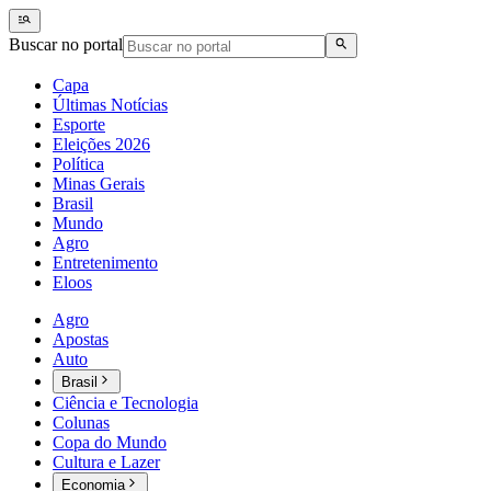
Buscar no portal
Capa
Últimas Notícias
Esporte
Eleições 2026
Política
Minas Gerais
Brasil
Mundo
Agro
Entretenimento
Eloos
Agro
Apostas
Auto
Brasil
Ciência e Tecnologia
Colunas
Copa do Mundo
Cultura e Lazer
Economia