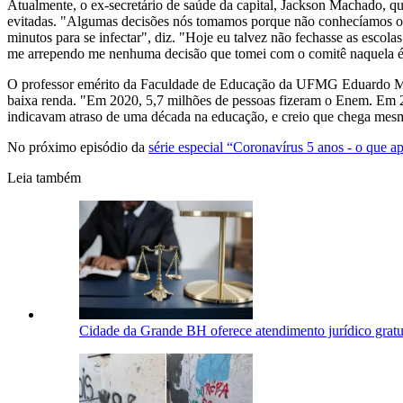
Atualmente, o ex-secretário de saúde da capital, Jackson Machado, 
evitadas. "Algumas decisões nós tomamos porque não conhecíamos o vír
minutos para se infectar", diz. "Hoje eu talvez não fechasse as esc
me arrependo me nenhuma decisão que tomei com o comitê naquela 
O professor emérito da Faculdade de Educação da UFMG Eduardo Mortim
baixa renda. "Em 2020, 5,7 milhões de pessoas fizeram o Enem. Em 2
indicavam atraso de uma década na educação, e creio que chega mesmo 
No próximo episódio da
série especial “Coronavírus 5 anos - o que 
Leia também
Cidade da Grande BH oferece atendimento jurídico gratui