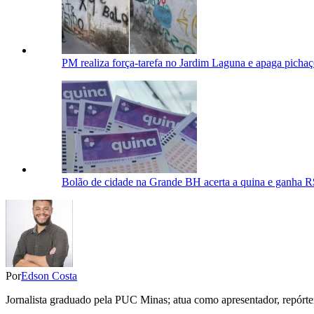
PM realiza força-tarefa no Jardim Laguna e apaga pichaç
Bolão de cidade na Grande BH acerta a quina e ganha R
Por
Edson Costa
Jornalista graduado pela PUC Minas; atua como apresentador, repórter