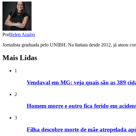
Por
Helen Araújo
Jornalista graduada pelo UNIBH. Na Itatiaia desde 2012, já atuou com
Mais Lidas
1
Vendaval em MG: veja quais são as 389 cida
2
Homem morre e outro fica ferido em acide
3
Filha descobre morte de mãe atropelada ap