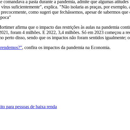
que comandava a pasta durante a pandemia, admite que algumas atitude
us suficientemente", explica. "Não isolaria as praças, por exemplo, a
olas precocemente, como sugeri que fechássemos, apesar de sabermos q
época"
er afirma que o impacto das restrições às aulas na pandemia continua
021, foram 4 milhões. E 2022, 3,4 milhões. Só em 2023 começou a rec
perto disso, sendo que os impactos não foram sentidos igualmente; os 
aprendemos?”
, confira os impactos da pandemia na Economia.
to para pessoas de baixa renda