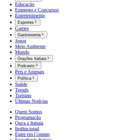
Educação
Emprego e Concursos
Entretenimento
Esportes
Games
Gastronomia
Jogos
Meio Ambiente
Mundo
Orações Itatiaia
Podcasts
Pets e Animais
Política
Saúde
Trends
Turismo
Últimas Notícias
Quem Somos
Programação
Ouça a Itatiaia
Institucional
Entre em Contato
Expediente Itatiaia