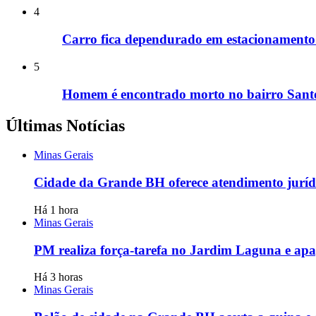
4
Carro fica dependurado em estacionamento
5
Homem é encontrado morto no bairro Santo
Últimas Notícias
Minas Gerais
Cidade da Grande BH oferece atendimento jurídi
Há 1 hora
Minas Gerais
PM realiza força-tarefa no Jardim Laguna e apag
Há 3 horas
Minas Gerais