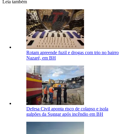
Leia também
Rotam apreende fuzil e drogas com trio no bairro
Nazaré, em BH
Defesa Civil aponta risco de colapso e isola
galpões da Suggar após incêndio em BH