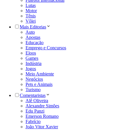
Futebol Internacional
Lutas
Motor
Tênis
Vôlei
Mais Editorias
Auto
Apostas
Educação
Emprego e Concursos
Eloos
Games
Indústria
Jogos
Meio Ambiente
Negócios
Pets e Animais
Turismo
Comentaristas
Alê Oliveira
Alexandre Simões
Edu Panzi
Emerson Romano
Fabrício
João Vitor Xavier