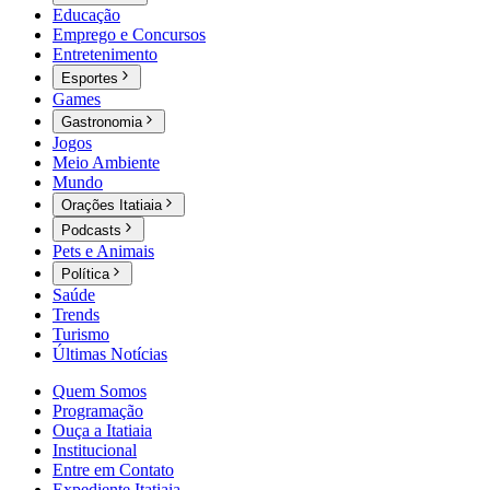
Educação
Emprego e Concursos
Entretenimento
Esportes
Games
Gastronomia
Jogos
Meio Ambiente
Mundo
Orações Itatiaia
Podcasts
Pets e Animais
Política
Saúde
Trends
Turismo
Últimas Notícias
Quem Somos
Programação
Ouça a Itatiaia
Institucional
Entre em Contato
Expediente Itatiaia