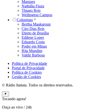
Marques
Nathália Fiuza
Thiago Reis
Wellington Campos
Colunistas
Bertha Maakaroun
Ciro Dias Reis
Direto de Brasília
Edilene Lopes
Eduardo Costa
Poder em Minas
Rita Mundim
Valdir Barbosa
Política de Privacidade
Portal de Privacidade
Política de Cookies
Gestão de Cookies
© Rádio Itatiaia. Todos os direitos reservados.
Tocando agora!
Ouça ao vivo
/
24h