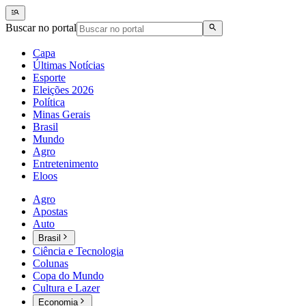
Buscar no portal
Capa
Últimas Notícias
Esporte
Eleições 2026
Política
Minas Gerais
Brasil
Mundo
Agro
Entretenimento
Eloos
Agro
Apostas
Auto
Brasil
Ciência e Tecnologia
Colunas
Copa do Mundo
Cultura e Lazer
Economia