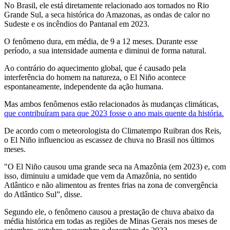
No Brasil, ele está diretamente relacionado aos tornados no Rio
Grande Sul, a seca histórica do Amazonas, as ondas de calor no
Sudeste e os incêndios do Pantanal em 2023.
O fenômeno dura, em média, de 9 a 12 meses. Durante esse
período, a sua intensidade aumenta e diminui de forma natural.
Ao contrário do aquecimento global, que é causado pela
interferência do homem na natureza, o El Niño acontece
espontaneamente, independente da ação humana.
Mas ambos fenômenos estão relacionados às mudanças climáticas,
que contribuíram para que 2023 fosse o ano mais quente da história.
De acordo com o meteorologista do Climatempo Ruibran dos Reis,
o El Niño influenciou as escassez de chuva no Brasil nos últimos
meses.
"O El Niño causou uma grande seca na Amazônia (em 2023) e, com
isso, diminuiu a umidade que vem da Amazônia, no sentido
Atlântico e não alimentou as frentes frias na zona de convergência
do Atlântico Sul”, disse.
Segundo ele, o fenômeno causou a prestação de chuva abaixo da
média histórica em todas as regiões de Minas Gerais nos meses de