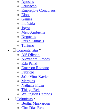
Apostas
Educação
Emprego e Concursos
Eloos
Games
Indústria
Jogos
Meio Ambiente
Negócios
Pets e Animais
Turismo
Comentaristas
Alê Oliveira
Alexandre Simões
Edu Panzi
Emerson Romano
Fabrício
João Vitor Xavier
Marques
Nathália Fiuza
Thiago Reis
Wellington Campos
Colunistas
Bertha Maakaroun
Ciro Dias Reis