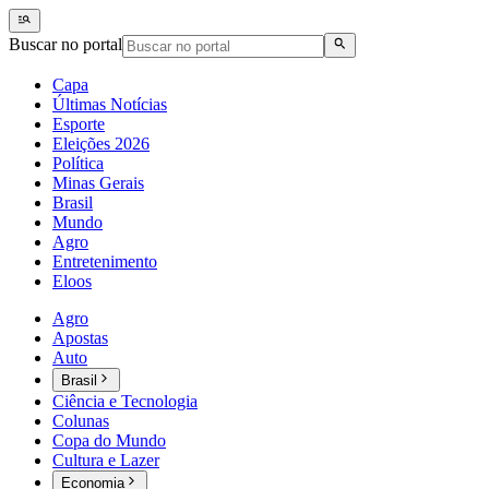
Buscar no portal
Capa
Últimas Notícias
Esporte
Eleições 2026
Política
Minas Gerais
Brasil
Mundo
Agro
Entretenimento
Eloos
Agro
Apostas
Auto
Brasil
Ciência e Tecnologia
Colunas
Copa do Mundo
Cultura e Lazer
Economia