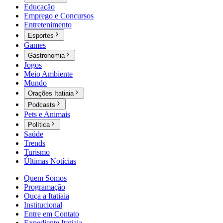
Educação
Emprego e Concursos
Entretenimento
Esportes
Games
Gastronomia
Jogos
Meio Ambiente
Mundo
Orações Itatiaia
Podcasts
Pets e Animais
Política
Saúde
Trends
Turismo
Últimas Notícias
Quem Somos
Programação
Ouça a Itatiaia
Institucional
Entre em Contato
Expediente Itatiaia