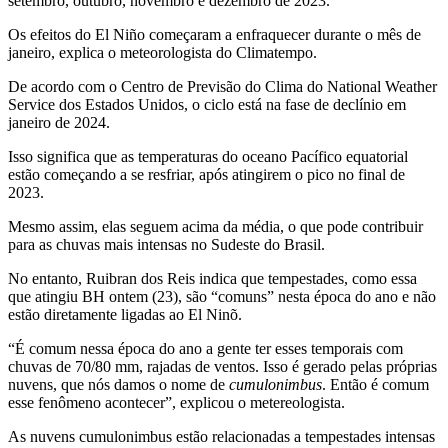
setembro, outubro, novembro e dezembro de 2023.
Os efeitos do El Niño começaram a enfraquecer durante o mês de
janeiro, explica o meteorologista do Climatempo.
De acordo com o Centro de Previsão do Clima do National Weather
Service dos Estados Unidos, o ciclo está na fase de declínio em
janeiro de 2024.
Isso significa que as temperaturas do oceano Pacífico equatorial
estão começando a se resfriar, após atingirem o pico no final de
2023.
Mesmo assim, elas seguem acima da média, o que pode contribuir
para as chuvas mais intensas no Sudeste do Brasil.
No entanto, Ruibran dos Reis indica que tempestades, como essa
que atingiu BH ontem (23), são “comuns” nesta época do ano e não
estão diretamente ligadas ao El Ninõ.
“É comum nessa época do ano a gente ter esses temporais com
chuvas de 70/80 mm, rajadas de ventos. Isso é gerado pelas próprias
nuvens, que nós damos o nome de
cumulonimbus
. Então é comum
esse fenômeno acontecer”, explicou o metereologista.
As nuvens cumulonimbus estão relacionadas a tempestades intensas