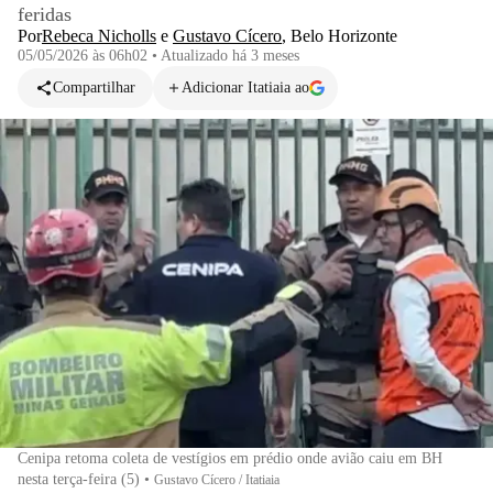
feridas
Por
Rebeca Nicholls
e
Gustavo Cícero
,
Belo Horizonte
05/05/2026 às 06h02
•
Atualizado
há 3 meses
Compartilhar
Adicionar Itatiaia ao
Cenipa retoma coleta de vestígios em prédio onde avião caiu em BH
nesta terça-feira (5)
•
Gustavo Cícero / Itatiaia