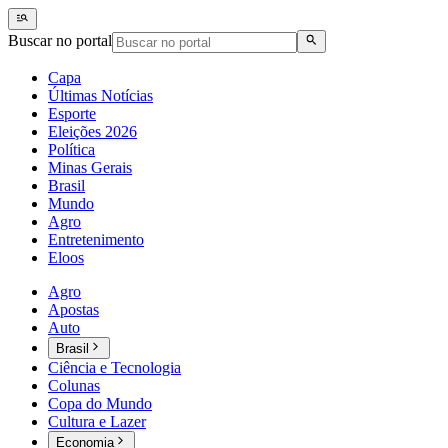
Buscar no portal
Capa
Últimas Notícias
Esporte
Eleições 2026
Política
Minas Gerais
Brasil
Mundo
Agro
Entretenimento
Eloos
Agro
Apostas
Auto
Brasil
Ciência e Tecnologia
Colunas
Copa do Mundo
Cultura e Lazer
Economia