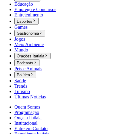
Educação
Emprego e Concursos
Entretenimento
Esportes
Games
Gastronomia
Jogos
Meio Ambiente
Mundo
Orações Itatiaia
Podcasts
Pets e Animais
Política
Saúde
Trends
Turismo
Últimas Notícias
Quem Somos
Programação
Ouça a Itatiaia
Institucional
Entre em Contato
Expediente Itatiaia