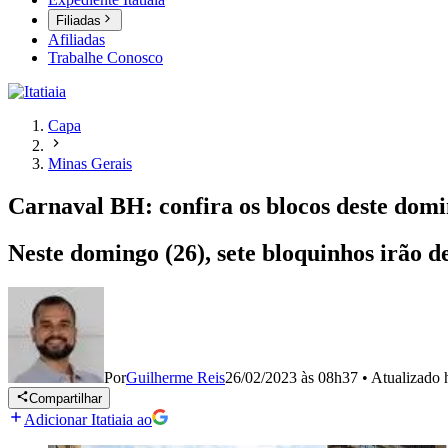
Filiadas
Afiliadas
Trabalhe Conosco
Capa
Minas Gerais
Carnaval BH: confira os blocos deste domin
Neste domingo (26), sete bloquinhos irão d
Por
Guilherme Reis
26/02/2023 às 08h37
•
Atualizado
Compartilhar
Adicionar Itatiaia ao