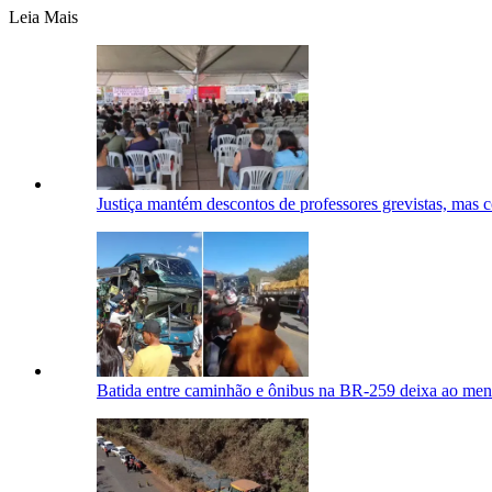
Leia Mais
Justiça mantém descontos de professores grevistas, mas
Batida entre caminhão e ônibus na BR-259 deixa ao meno