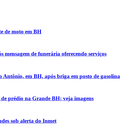
nte de moto em BH
ós mensagem de funerária oferecendo serviços
 Antônio, em BH, após briga em posto de gasolina
 de prédio na Grande BH; veja imagens
des sob alerta do Inmet