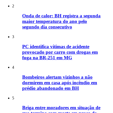
2
Onda de calor: BH registra a segunda
maior temperatura do ano pelo
segundo dia consecutivo
3
PC identifica vítimas de acidente
provocado por carro com drogas em
fuga na BR-251 em MG
4
Bombeiros alertam vizinhos a não
dormirem em casa após incêndio em
prédio abandonado em BH
5
Briga entre moradores em situação de