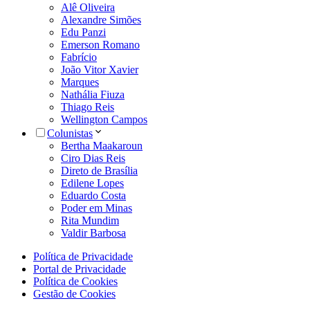
Alê Oliveira
Alexandre Simões
Edu Panzi
Emerson Romano
Fabrício
João Vitor Xavier
Marques
Nathália Fiuza
Thiago Reis
Wellington Campos
Colunistas
Bertha Maakaroun
Ciro Dias Reis
Direto de Brasília
Edilene Lopes
Eduardo Costa
Poder em Minas
Rita Mundim
Valdir Barbosa
Política de Privacidade
Portal de Privacidade
Política de Cookies
Gestão de Cookies