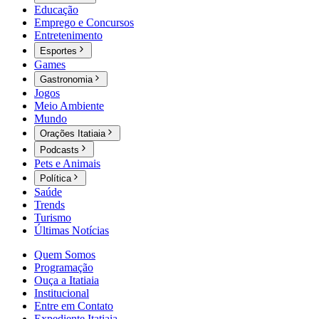
Educação
Emprego e Concursos
Entretenimento
Esportes
Games
Gastronomia
Jogos
Meio Ambiente
Mundo
Orações Itatiaia
Podcasts
Pets e Animais
Política
Saúde
Trends
Turismo
Últimas Notícias
Quem Somos
Programação
Ouça a Itatiaia
Institucional
Entre em Contato
Expediente Itatiaia