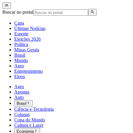
Buscar no portal
Capa
Últimas Notícias
Esporte
Eleições 2026
Política
Minas Gerais
Brasil
Mundo
Agro
Entretenimento
Eloos
Agro
Apostas
Auto
Brasil
Ciência e Tecnologia
Colunas
Copa do Mundo
Cultura e Lazer
Economia