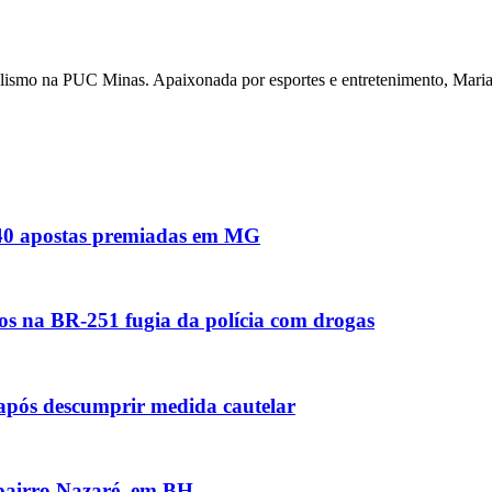
nalismo na PUC Minas. Apaixonada por esportes e entretenimento, Maria 
s 40 apostas premiadas em MG
os na BR-251 fugia da polícia com drogas
 após descumprir medida cautelar
 bairro Nazaré, em BH