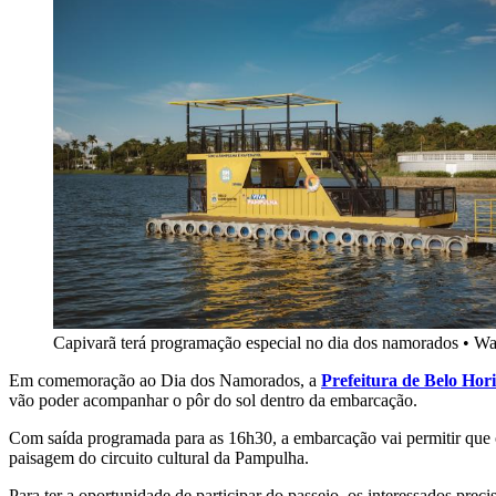
Capivarã terá programação especial no dia dos namorados
•
Wa
Em comemoração ao Dia dos Namorados, a
Prefeitura de Belo Hor
vão poder acompanhar o pôr do sol dentro da embarcação.
Com saída programada para as 16h30, a embarcação vai permitir que o
paisagem do circuito cultural da Pampulha.
Para ter a oportunidade de participar do passeio, os interessados prec