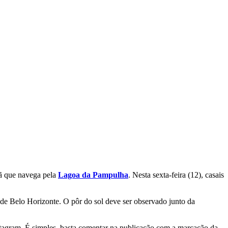
rã que navega pela
Lagoa da Pampulha
. Nesta sexta-feira (12), casais
de Belo Horizonte. O pôr do sol deve ser observado junto da
 Instagram. É simples, basta comentar na publicação com a marcação da