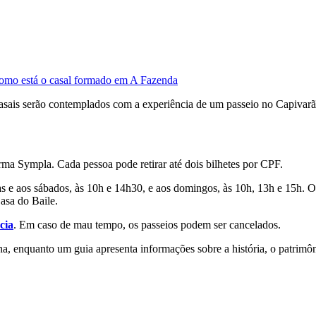
omo está o casal formado em A Fazenda
z casais serão contemplados com a experiência de um passeio no Capivarã
orma Sympla. Cada pessoa pode retirar até dois bilhetes por CPF.
as e aos sábados, às 10h e 14h30, e aos domingos, às 10h, 13h e 15h. 
asa do Baile.
cia
. Em caso de mau tempo, os passeios podem ser cancelados.
a, enquanto um guia apresenta informações sobre a história, o patrimôn