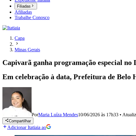
Filiadas
Afiliadas
Trabalhe Conosco
Capa
Minas Gerais
Capivarã ganha programação especial no
Em celebração à data, Prefeitura de Belo 
Por
Maria Luíza Mendes
10/06/2026 às 17h33
•
Atuali
Compartilhar
Adicionar Itatiaia ao