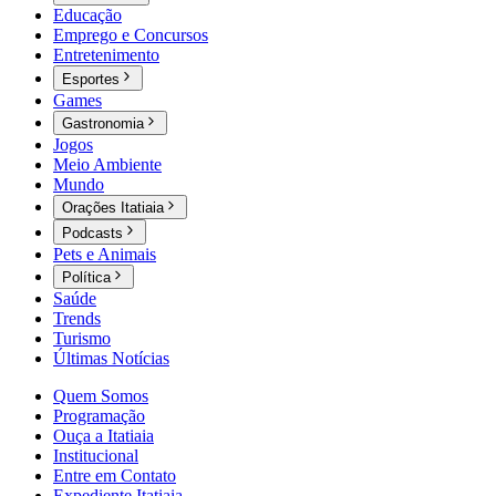
Educação
Emprego e Concursos
Entretenimento
Esportes
Games
Gastronomia
Jogos
Meio Ambiente
Mundo
Orações Itatiaia
Podcasts
Pets e Animais
Política
Saúde
Trends
Turismo
Últimas Notícias
Quem Somos
Programação
Ouça a Itatiaia
Institucional
Entre em Contato
Expediente Itatiaia