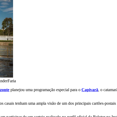
nderFaria
izonte
planejou uma programação especial para o
Capivarã
, o catama
s casais tenham uma ampla visão de um dos principais cartões-postais 
isam participar de um sorteio realizado no perfil oficial da Belotur no