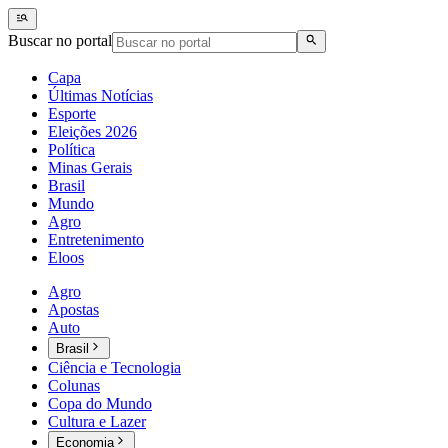
Buscar no portal
Capa
Últimas Notícias
Esporte
Eleições 2026
Política
Minas Gerais
Brasil
Mundo
Agro
Entretenimento
Eloos
Agro
Apostas
Auto
Brasil
Ciência e Tecnologia
Colunas
Copa do Mundo
Cultura e Lazer
Economia