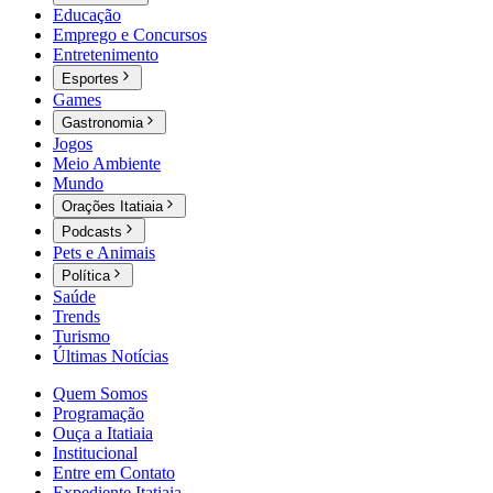
Educação
Emprego e Concursos
Entretenimento
Esportes
Games
Gastronomia
Jogos
Meio Ambiente
Mundo
Orações Itatiaia
Podcasts
Pets e Animais
Política
Saúde
Trends
Turismo
Últimas Notícias
Quem Somos
Programação
Ouça a Itatiaia
Institucional
Entre em Contato
Expediente Itatiaia