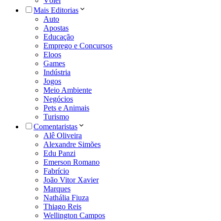
Vôlei
Mais Editorias
Auto
Apostas
Educação
Emprego e Concursos
Eloos
Games
Indústria
Jogos
Meio Ambiente
Negócios
Pets e Animais
Turismo
Comentaristas
Alê Oliveira
Alexandre Simões
Edu Panzi
Emerson Romano
Fabrício
João Vitor Xavier
Marques
Nathália Fiuza
Thiago Reis
Wellington Campos