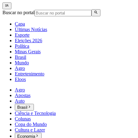
Buscar no portal
Capa
Últimas Notícias
Esporte
Eleições 2026
Política
Minas Gerais
Brasil
Mundo
Agro
Entretenimento
Eloos
Agro
Apostas
Auto
Brasil
Ciência e Tecnologia
Colunas
Copa do Mundo
Cultura e Lazer
Economia