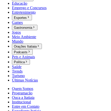
Educação
Emprego e Concursos
Entretenimento
Esportes
Games
Gastronomia
Jogos
Meio Ambiente
Mundo
Orações Itatiaia
Podcasts
Pets e Animais
Política
Saúde
Trends
Turismo
Últimas Notícias
Quem Somos
Programação
Ouça a Itatiaia
Institucional
Entre em Contato
Expediente Itatiaia