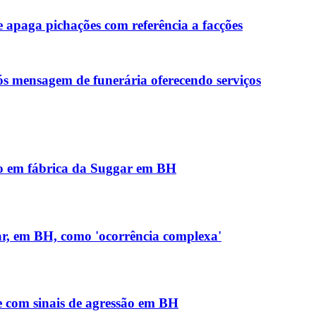
 apaga pichações com referência a facções
ós mensagem de funerária oferecendo serviços
io em fábrica da Suggar em BH
ar, em BH, como 'ocorrência complexa'
 com sinais de agressão em BH