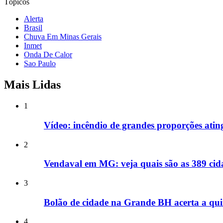
Tópicos
Alerta
Brasil
Chuva Em Minas Gerais
Inmet
Onda De Calor
Sao Paulo
Mais Lidas
1
Vídeo: incêndio de grandes proporções ati
2
Vendaval em MG: veja quais são as 389 cida
3
Bolão de cidade na Grande BH acerta a qui
4