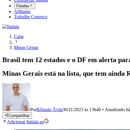
Filiadas
Afiliadas
Trabalhe Conosco
Capa
Minas Gerais
Brasil tem 12 estados e o DF em alerta pa
Minas Gerais está na lista, que tem ainda 
Por
Rômulo Ávila
30/11/2023 às 13h40
•
Atualizado
há
Compartilhar
Adicionar Itatiaia ao