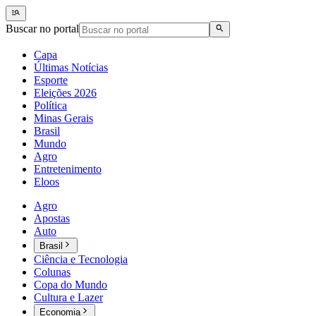
Buscar no portal
Capa
Últimas Notícias
Esporte
Eleições 2026
Política
Minas Gerais
Brasil
Mundo
Agro
Entretenimento
Eloos
Agro
Apostas
Auto
Brasil
Ciência e Tecnologia
Colunas
Copa do Mundo
Cultura e Lazer
Economia