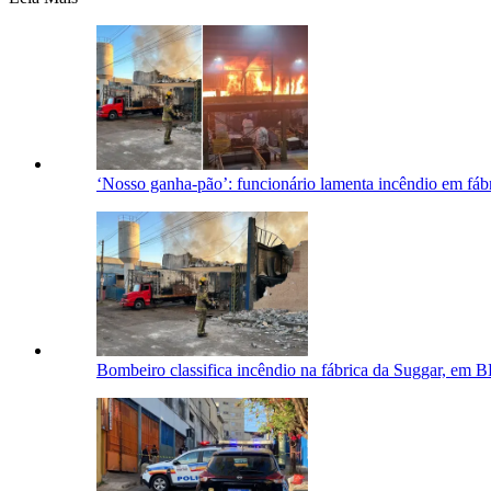
‘Nosso ganha-pão’: funcionário lamenta incêndio em fá
Bombeiro classifica incêndio na fábrica da Suggar, em 