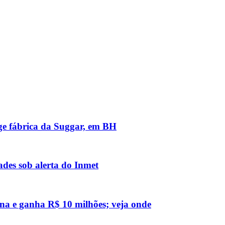
nge fábrica da Suggar, em BH
des sob alerta do Inmet
na e ganha R$ 10 milhões; veja onde