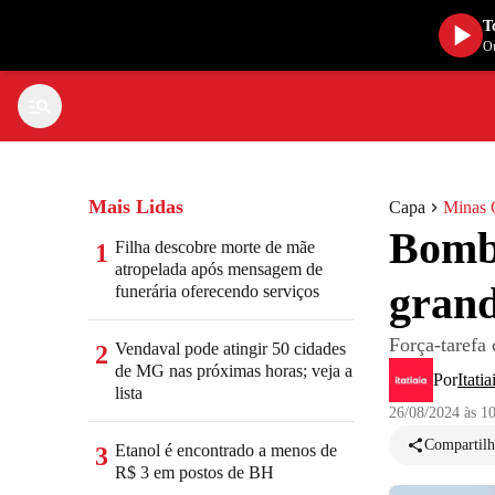
T
Ou
Mais Lidas
Capa
Minas 
Bomb
Filha descobre morte de mãe
1
atropelada após mensagem de
grand
funerária oferecendo serviços
Força-tarefa
Vendaval pode atingir 50 cidades
2
de MG nas próximas horas; veja a
Por
Itatia
lista
26/08/2024 às 1
Compartilh
Etanol é encontrado a menos de
3
R$ 3 em postos de BH