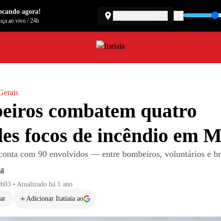
ocando agora!
Belo Horizonte
ça ao vivo
/
24h
Gerais
eiros combatem quatro
es focos de incêndio em 
 conta com 90 envolvidos — entre bombeiros, voluntários e br
ia
0h03
•
Atualizado
há 1 ano
ar
Adicionar Itatiaia ao