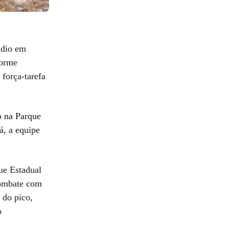
ndio em
forme
força-tarefa
o na Parque
á, a equipe
ue Estadual
 combate com
 do pico,
o