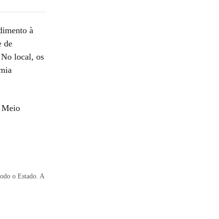
dimento à
e de
No local, os
umia
e Meio
todo o Estado. A