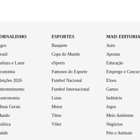
JORNALISMO
ESPORTES
MAIS EDITORI
gro
Basquete
Auto
rasil
Copa do Mundo
Apostas
ultura e Lazer
eSports
Educação
conomia
Famosos do Esporte
Emprego e Concur
leições 2026
Futebol Nacional
Eloos
ntretenimento
Futebol Internacional
Games
astronomia
Lutas
Indústria
inas Gerais
Motor
Jogos
undo
Tênis
Meio Ambiente
olítica
Vôlei
Negócios
aúde
Pets e Animais