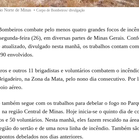
ião Norte de Minas
•
Corpo de Bombeiros/ divulgação
ombeiros combate pelo menos quatro grandes focos de incê
 segunda-feira (26), em diversas partes de Minas Gerais. Con
 atualizado, divulgado nesta manhã, os trabalhos contam com 
90 envolvidos.
os e outros 11 brigadistas e voluntários combatem o incêndi
Brigadeiro, na Zona da Mata, pelo nono dia consecutivo. Por l
oio aéreo.
 também segue com os trabalhos para debelar o fogo no Parq
, na região Central de Minas. Hoje inicia-se o quinto dia de
os e 50 voluntários. Nesta manhã, eles fazem rescaldo na área
egião do sertão e de uma nova linha de incêndio. Também sã
pontos debelados nos dias anteriores.