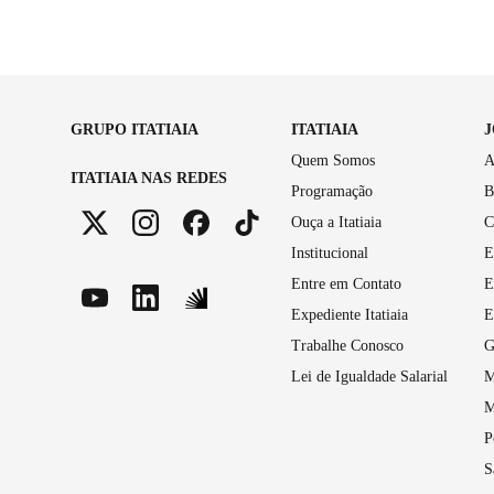
GRUPO ITATIAIA
ITATIAIA
Quem Somos
A
ITATIAIA NAS REDES
Programação
B
Ouça a Itatiaia
C
Institucional
E
Entre em Contato
E
Expediente Itatiaia
E
Trabalhe Conosco
G
Lei de Igualdade Salarial
M
M
P
S