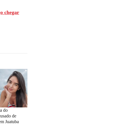
go chegar
ta do
cusado de
em Juatuba