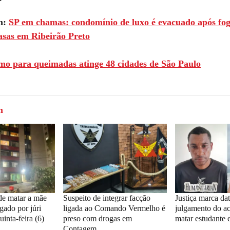
m:
SP em chamas: condomínio de luxo é evacuado após fo
asas em Ribeirão Preto
mo para queimadas atinge 48 cidades de São Paulo
m
de matar a mãe
Suspeito de integrar facção
Justiça marca da
gado por júri
ligada ao Comando Vermelho é
julgamento do a
uinta-feira (6)
preso com drogas em
matar estudante 
Contagem