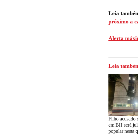
Leia també
próximo a c
Alerta máxi
Leia també
Filho acusado 
em BH será jul
popular nesta q