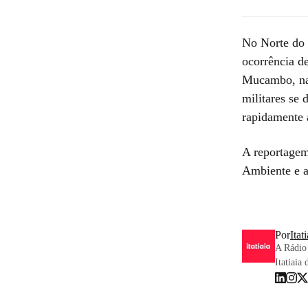
No Norte do 
ocorrência d
Mucambo, na 
militares se
rapidamente 
A reportage
Ambiente e 
Por
Itat
A Rádio 
Itatiaia 