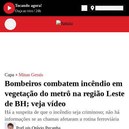
Tocando agora!
Belo Horizonte
Ouça ao vivo
/
24h
Capa
Minas Gerais
Bombeiros combatem incêndio em
vegetação do metrô na região Leste
de BH; veja vídeo
Há a suspeita de que o incêndio seja criminoso; não há
informações se as chamas afetaram a rotina ferroviária
Por
Luis Otávio Peçanha