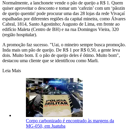
Normalmente, a lanchonete vende o pão de queijo a R$ 1. Quem
quiser aproveitar o desconto e tomar um ‘cafezin’ com um ‘pãozin
de queijo quentin' pode procurar uma das 28 lojas da rede Vivaçaí
espalhadas por diferentes regiões da capital mineira, como Álvares
Cabral, 1814, Santo Agostinho; Augusto de Lima, em frente ao
edifício Maleta (Centro de BH) e na rua Domingos Vieira, 320
(região hospitalar).
A promoção faz sucesso. "Uai, o mineiro sempre busca promoção.
Inda mais um pão de queijo. De R$ 1 por R$ 0,50, a gente leva
dois. Muito bom. E o pão de queijo deles é ótimo. Muito bom",
destacou uma cliente que se identificou como Marli.
Leia Mais
Corpo carbonizado é encontrado às margens da
MG-050, em Juatuba