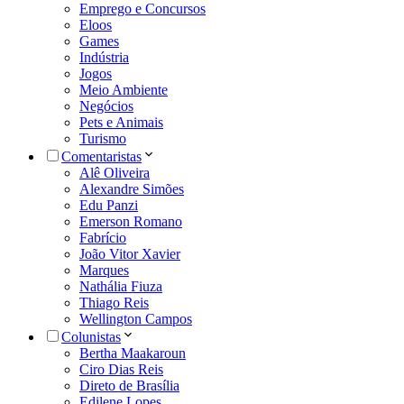
Emprego e Concursos
Eloos
Games
Indústria
Jogos
Meio Ambiente
Negócios
Pets e Animais
Turismo
Comentaristas
Alê Oliveira
Alexandre Simões
Edu Panzi
Emerson Romano
Fabrício
João Vitor Xavier
Marques
Nathália Fiuza
Thiago Reis
Wellington Campos
Colunistas
Bertha Maakaroun
Ciro Dias Reis
Direto de Brasília
Edilene Lopes