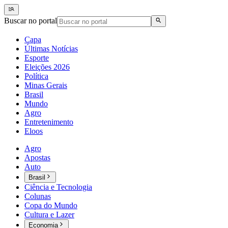
Buscar no portal
Capa
Últimas Notícias
Esporte
Eleições 2026
Política
Minas Gerais
Brasil
Mundo
Agro
Entretenimento
Eloos
Agro
Apostas
Auto
Brasil
Ciência e Tecnologia
Colunas
Copa do Mundo
Cultura e Lazer
Economia