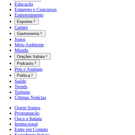
Educação
Emprego e Concursos
Entretenimento
Esportes
Games
Gastronomia
Jogos
Meio Ambiente
Mundo
Orações Itatiaia
Podcasts
Pets e Animais
Política
Saúde
Trends
Turismo
Últimas Notícias
Quem Somos
Programação
Ouça a Itatiaia
Institucional
Entre em Contato
Expediente Itatiaia