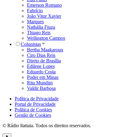
Emerson Romano
Fabrício
João Vitor Xavier
Marques
Nathália Fiuza
Thiago Reis
Wellington Campos
Colunistas
Bertha Maakaroun
Ciro Dias Reis
Direto de Brasília
Edilene Lopes
Eduardo Costa
Poder em Minas
Rita Mundim
Valdir Barbosa
Política de Privacidade
Portal de Privacidade
Política de Cookies
Gestão de Cookies
© Rádio Itatiaia. Todos os direitos reservados.