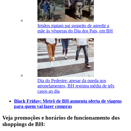
Irmãos matam pai suspeito de agredir a
mãe às vésperas do Dia dos Pais, em BH
Dia do Pedestre: apesar da queda nos
atropelamentos, BH registra média de três
casos ao dia
Black Friday: Metrô de BH aumenta oferta de viagens
para quem vai fazer compras
Veja promoções e horários de funcionamento dos
shoppings de BH: