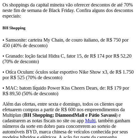
Os shoppings da capital mineira vão oferecer descontos de até 70%
neste fim de semana de Black Friday. Confira alguns dos descontos
especiais:
BH Shopping
• Samsonite: carteira My Chain, de couro italiano, de R$ 750 por
450 (40% de desconto)
• Granado: loção facial Hidra C, fator 15, de R$ 174 por R$ 52,20
(70% de desconto)
• Otíca Oculum: óculos solar esportivo Nike Show x3, de R$ 1.750
por R$ 525 (70% de desconto)
• MAC: batom líquido Power Kiss Cheers Dears, de: R$ 179 por
R$ 89,50 (50% de desconto)
Além das ofertas, entre sexta e domingo, todos os clientes que
efetuarem compras a partir de R$ 600 nos empreendimentos da
Multiplan (
BH Shopping; DiamondMall e Pátio Savassi
) e
cadastrarem as notas fiscais no site ou app
Multi
, também ganham
números da sorte em dobro para concorrerem ao sorteio de
automóveis BYD, marca chinesa de veículos conhecida por seus
modelos híbridos e elétricos. A ação faz parte da campanha