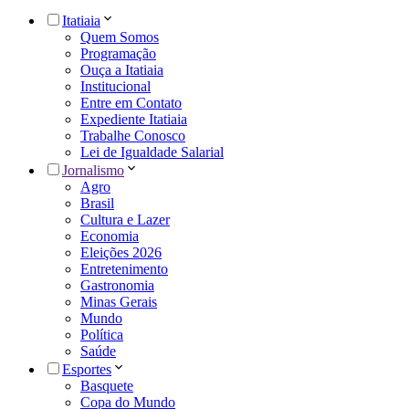
Itatiaia
Quem Somos
Programação
Ouça a Itatiaia
Institucional
Entre em Contato
Expediente Itatiaia
Trabalhe Conosco
Lei de Igualdade Salarial
Jornalismo
Agro
Brasil
Cultura e Lazer
Economia
Eleições 2026
Entretenimento
Gastronomia
Minas Gerais
Mundo
Política
Saúde
Esportes
Basquete
Copa do Mundo