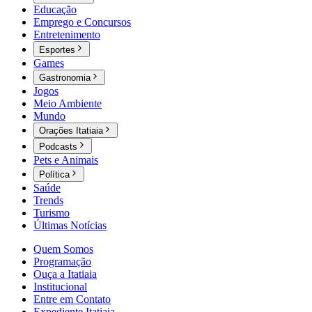
Educação
Emprego e Concursos
Entretenimento
Esportes
Games
Gastronomia
Jogos
Meio Ambiente
Mundo
Orações Itatiaia
Podcasts
Pets e Animais
Política
Saúde
Trends
Turismo
Últimas Notícias
Quem Somos
Programação
Ouça a Itatiaia
Institucional
Entre em Contato
Expediente Itatiaia