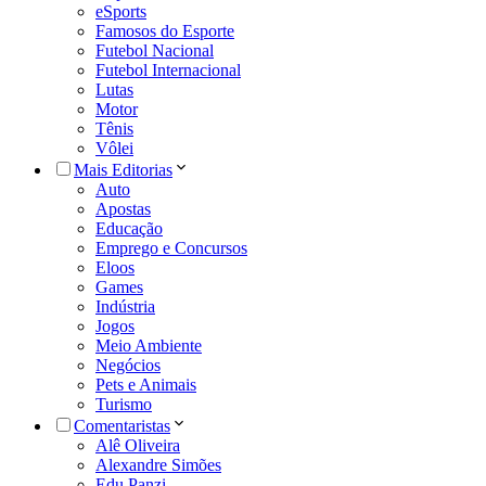
eSports
Famosos do Esporte
Futebol Nacional
Futebol Internacional
Lutas
Motor
Tênis
Vôlei
Mais Editorias
Auto
Apostas
Educação
Emprego e Concursos
Eloos
Games
Indústria
Jogos
Meio Ambiente
Negócios
Pets e Animais
Turismo
Comentaristas
Alê Oliveira
Alexandre Simões
Edu Panzi