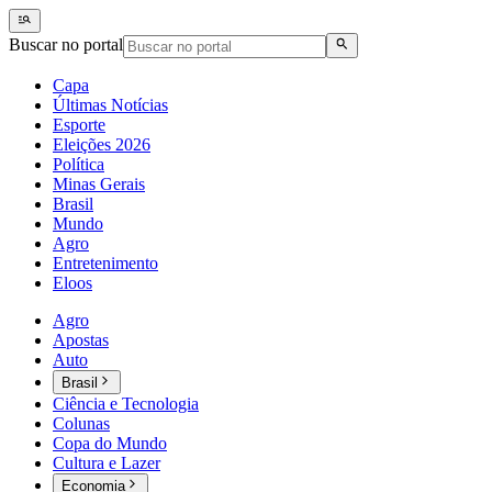
Buscar no portal
Capa
Últimas Notícias
Esporte
Eleições 2026
Política
Minas Gerais
Brasil
Mundo
Agro
Entretenimento
Eloos
Agro
Apostas
Auto
Brasil
Ciência e Tecnologia
Colunas
Copa do Mundo
Cultura e Lazer
Economia