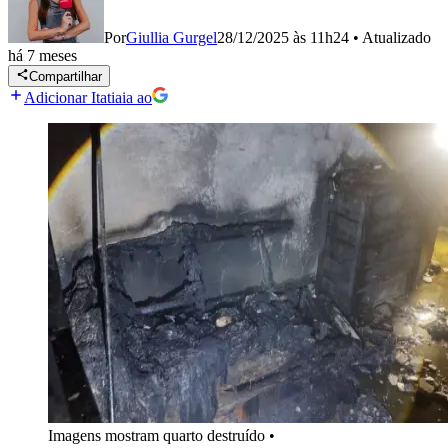
Por
Giullia Gurgel
28/12/2025 às 11h24
•
Atualizado
há 7 meses
Compartilhar
Adicionar Itatiaia ao
Imagens mostram quarto destruído
•