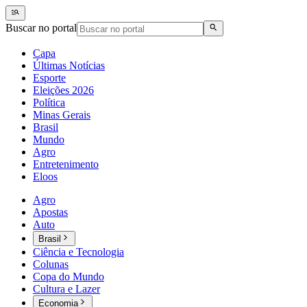
Buscar no portal
Capa
Últimas Notícias
Esporte
Eleições 2026
Política
Minas Gerais
Brasil
Mundo
Agro
Entretenimento
Eloos
Agro
Apostas
Auto
Brasil
Ciência e Tecnologia
Colunas
Copa do Mundo
Cultura e Lazer
Economia