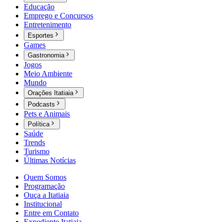
Educação
Emprego e Concursos
Entretenimento
Esportes
Games
Gastronomia
Jogos
Meio Ambiente
Mundo
Orações Itatiaia
Podcasts
Pets e Animais
Política
Saúde
Trends
Turismo
Últimas Notícias
Quem Somos
Programação
Ouça a Itatiaia
Institucional
Entre em Contato
Expediente Itatiaia