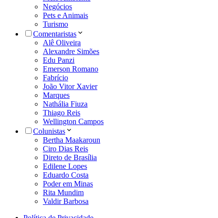
Negócios
Pets e Animais
Turismo
Comentaristas
Alê Oliveira
Alexandre Simões
Edu Panzi
Emerson Romano
Fabrício
João Vitor Xavier
Marques
Nathália Fiuza
Thiago Reis
Wellington Campos
Colunistas
Bertha Maakaroun
Ciro Dias Reis
Direto de Brasília
Edilene Lopes
Eduardo Costa
Poder em Minas
Rita Mundim
Valdir Barbosa
Política de Privacidade