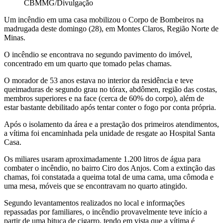
CBMMG/Divulgação
Um incêndio em uma casa mobilizou o Corpo de Bombeiros na
madrugada deste domingo (28), em Montes Claros, Região Norte de
Minas.
O incêndio se encontrava no segundo pavimento do imóvel,
concentrado em um quarto que tomado pelas chamas.
O morador de 53 anos estava no interior da residência e teve
queimaduras de segundo grau no tórax, abdômen, região das costas,
membros superiores e na face (cerca de 60% do corpo), além de
estar bastante debilitado após tentar conter o fogo por conta própria.
Após o isolamento da área e a prestação dos primeiros atendimentos,
a vítima foi encaminhada pela unidade de resgate ao Hospital Santa
Casa.
Os miliares usaram aproximadamente 1.200 litros de água para
combater o incêndio, no bairro Ciro dos Anjos. Com a extinção das
chamas, foi constatada a queima total de uma cama, uma cômoda e
uma mesa, móveis que se encontravam no quarto atingido.
Segundo levantamentos realizados no local e informações
repassadas por familiares, o incêndio provavelmente teve início a
partir de uma bituca de cigarro, tendo em vista que a vítima é