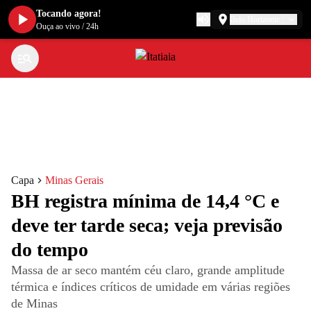
Tocando agora!
Belo Horizonte
Ouça ao vivo
/
24h
Capa
Minas Gerais
BH registra mínima de 14,4 °C e
deve ter tarde seca; veja previsão
do tempo
Massa de ar seco mantém céu claro, grande amplitude
térmica e índices críticos de umidade em várias regiões
de Minas