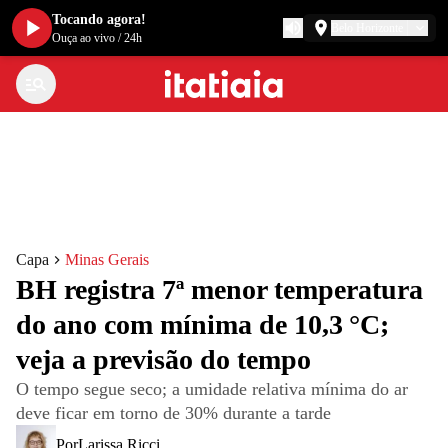
Tocando agora!
Belo Horizonte
Ouça ao vivo
/
24h
Capa
Minas Gerais
BH registra 7ª menor temperatura
do ano com mínima de 10,3 °C;
veja a previsão do tempo
O tempo segue seco; a umidade relativa mínima do ar
deve ficar em torno de 30% durante a tarde
Por
Larissa Ricci