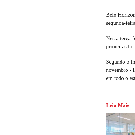
Belo Horizon
segunda-feir
Nesta terça-
primeiras hor
Segundo o In
novembro - P
em todo o es
Leia Mais