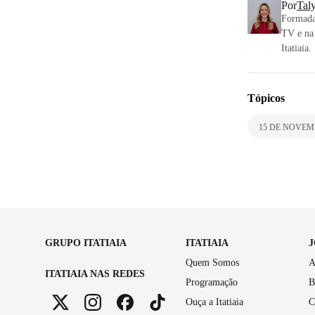
Por
Tal
Formada 
TV e na 
Itatiaia.
Tópicos
15 DE NOVE
GRUPO ITATIAIA
ITATIAIA
Quem Somos
A
ITATIAIA NAS REDES
Programação
B
Ouça a Itatiaia
C