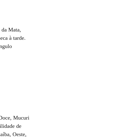
 da Mata,
eca à tarde.
angulo
 Doce, Mucuri
ilidade de
aíba, Oeste,