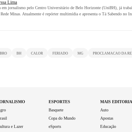
yssa Lima
em jornalismo pelo Centro Universitário de Belo Horizonte (UniBH), já trab
Rede Minas. Atualmente é repórter multimídia e apresenta o Tá Sabendo no I
MBRO
BH
CALOR
FERIADO
MG
PROCLAMACAO DA RE
JORNALISMO
ESPORTES
MAIS EDITORI
gro
Basquete
Auto
rasil
Copa do Mundo
Apostas
ultura e Lazer
eSports
Educação