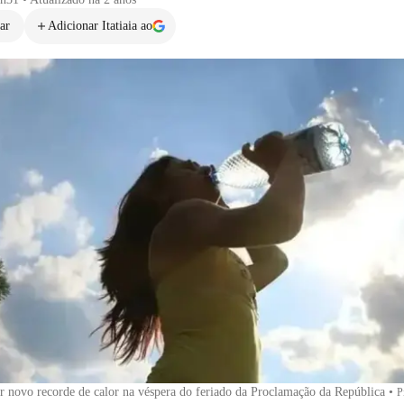
ar
Adicionar Itatiaia ao
r novo recorde de calor na véspera do feriado da Proclamação da República
•
P