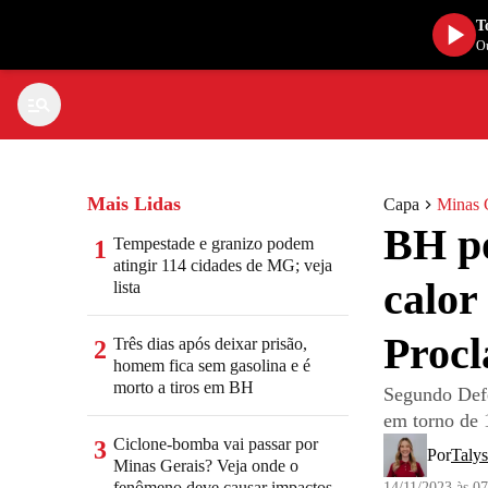
T
Ou
Mais Lidas
Capa
Minas 
BH po
Tempestade e granizo podem
1
atingir 114 cidades de MG; veja
calor
lista
Procl
Três dias após deixar prisão,
2
homem fica sem gasolina e é
morto a tiros em BH
Segundo Defe
em torno de 
Ciclone-bomba vai passar por
3
Por
Taly
Minas Gerais? Veja onde o
fenômeno deve causar impactos
14/11/2023 às 0