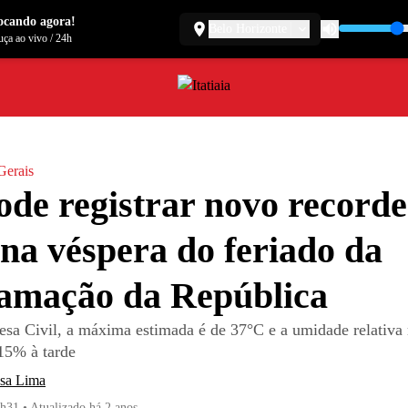
ocando agora!
Belo Horizonte
ça ao vivo
/
24h
Gerais
de registrar novo recorde
 na véspera do feriado da
amação da República
sa Civil, a máxima estimada é de 37°C e a umidade relativa
15% à tarde
ssa Lima
7h31
•
Atualizado
há 2 anos