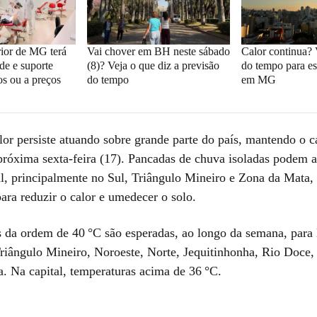
rior de MG terá
Vai chover em BH neste sábado
Calor continua? 
de e suporte
(8)? Veja o que diz a previsão
do tempo para es
tos ou a preços
do tempo
em MG
lor persiste atuando sobre grande parte do país, mantendo o c
próxima sexta-feira (17). Pancadas de chuva isoladas podem a
l, principalmente no Sul, Triângulo Mineiro e Zona da Mata,
para reduzir o calor e umedecer o solo.
 da ordem de 40 °C são esperadas, ao longo da semana, para 
Triângulo Mineiro, Noroeste, Norte, Jequitinhonha, Rio Doce,
. Na capital, temperaturas acima de 36 °C.