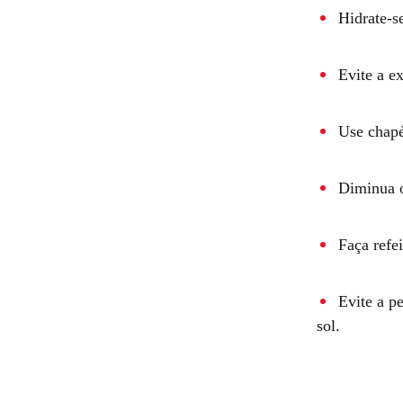
Hidrate-s
Evite a ex
Use chapé
Diminua o
Faça refei
Evite a p
sol.