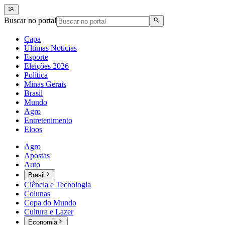
Buscar no portal
Capa
Últimas Notícias
Esporte
Eleições 2026
Política
Minas Gerais
Brasil
Mundo
Agro
Entretenimento
Eloos
Agro
Apostas
Auto
Brasil
Ciência e Tecnologia
Colunas
Copa do Mundo
Cultura e Lazer
Economia