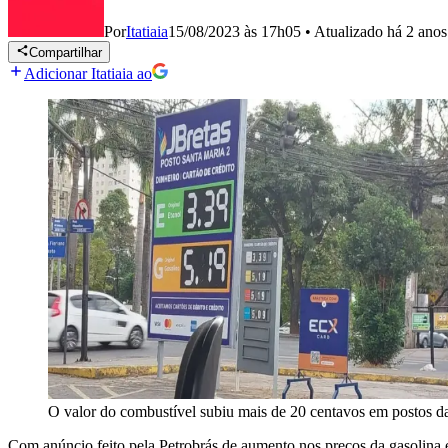
Por
Itatiaia
15/08/2023 às 17h05
•
Atualizado
há 2 anos
Compartilhar
Adicionar Itatiaia ao
O valor do combustível subiu mais de 20 centavos em postos 
Com anúncio feito pela Petrobrás de aumento nos preços da gasolina e d