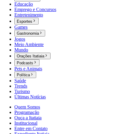
Educação
Emprego e Concursos
Entretenimento
Esportes
Games
Gastronomia
Jogos
Meio Ambiente
Mundo
Orações Itatiaia
Podcasts
Pets e Animais
Política
Saúde
Trends
Turismo
Últimas Notícias
Quem Somos
Programação
Ouça a Itatiaia
Institucional
Entre em Contato
Expediente Itatiaia