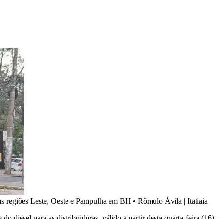
das regiões Leste, Oeste e Pampulha em BH
•
Rômulo Ávila | Itatiaia
o diesel para as distribuidoras, válido a partir desta quarta-feira (16