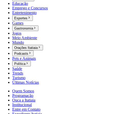
Educação
Emprego e Concursos
Entretenimento
Esportes
Games
Gastronomia
Jogos
Meio Ambiente
Mundo
Orações Itatiaia
Podcasts
Pets e Animais
Política
Saúde
Trends
Turismo
Últimas Notícias
Quem Somos
Programação
Ouça a Itatiaia
Institucional
Entre em Contato
Expediente Itatiaia