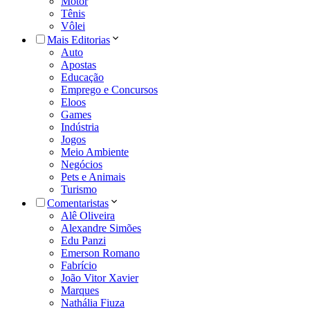
Motor
Tênis
Vôlei
Mais Editorias
Auto
Apostas
Educação
Emprego e Concursos
Eloos
Games
Indústria
Jogos
Meio Ambiente
Negócios
Pets e Animais
Turismo
Comentaristas
Alê Oliveira
Alexandre Simões
Edu Panzi
Emerson Romano
Fabrício
João Vitor Xavier
Marques
Nathália Fiuza