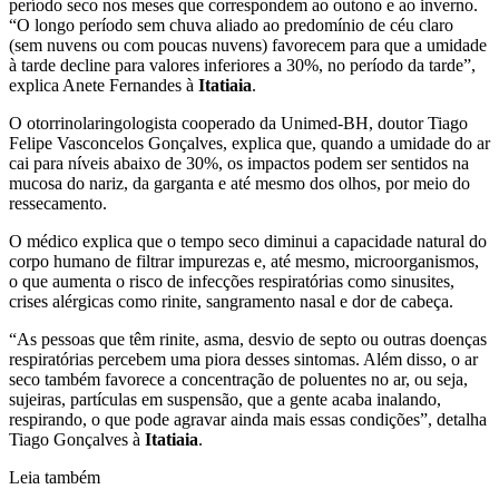
período seco nos meses que correspondem ao outono e ao inverno.
“O longo período sem chuva aliado ao predomínio de céu claro
(sem nuvens ou com poucas nuvens) favorecem para que a umidade
à tarde decline para valores inferiores a 30%, no período da tarde”,
explica Anete Fernandes à
Itatiaia
.
O otorrinolaringologista cooperado da Unimed-BH, doutor Tiago
Felipe Vasconcelos Gonçalves, explica que, quando a umidade do ar
cai para níveis abaixo de 30%, os impactos podem ser sentidos na
mucosa do nariz, da garganta e até mesmo dos olhos, por meio do
ressecamento.
O médico explica que o tempo seco diminui a capacidade natural do
corpo humano de filtrar impurezas e, até mesmo, microorganismos,
o que aumenta o risco de infecções respiratórias como sinusites,
crises alérgicas como rinite, sangramento nasal e dor de cabeça.
“As pessoas que têm rinite, asma, desvio de septo ou outras doenças
respiratórias percebem uma piora desses sintomas. Além disso, o ar
seco também favorece a concentração de poluentes no ar, ou seja,
sujeiras, partículas em suspensão, que a gente acaba inalando,
respirando, o que pode agravar ainda mais essas condições”, detalha
Tiago Gonçalves à
Itatiaia
.
Leia também