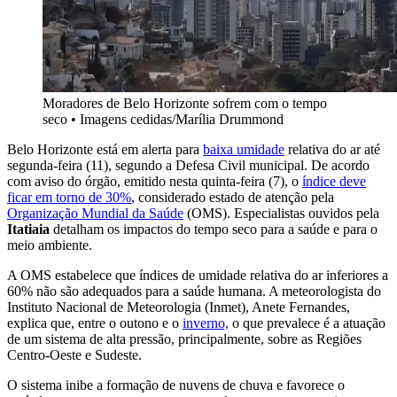
Moradores de Belo Horizonte sofrem com o tempo
seco
•
Imagens cedidas/Marília Drummond
Belo Horizonte está em alerta para
baixa umidade
relativa do ar até
segunda-feira (11), segundo a Defesa Civil municipal. De acordo
com aviso do órgão, emitido nesta quinta-feira (7), o
índice deve
ficar em torno de 30%
, considerado estado de atenção pela
Organização Mundial da Saúde
(OMS). Especialistas ouvidos pela
Itatiaia
detalham os impactos do tempo seco para a saúde e para o
meio ambiente.
A OMS estabelece que índices de umidade relativa do ar inferiores a
60% não são adequados para a saúde humana. A meteorologista do
Instituto Nacional de Meteorologia (Inmet), Anete Fernandes,
explica que, entre o outono e o
inverno,
o que prevalece é a atuação
de um sistema de alta pressão, principalmente, sobre as Regiões
Centro-Oeste e Sudeste.
O sistema inibe a formação de nuvens de chuva e favorece o