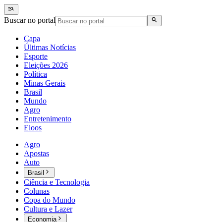
Buscar no portal
Capa
Últimas Notícias
Esporte
Eleições 2026
Política
Minas Gerais
Brasil
Mundo
Agro
Entretenimento
Eloos
Agro
Apostas
Auto
Brasil
Ciência e Tecnologia
Colunas
Copa do Mundo
Cultura e Lazer
Economia