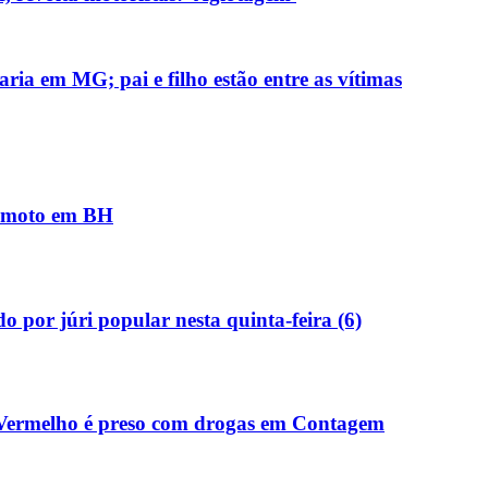
ria em MG; pai e filho estão entre as vítimas
e moto em BH
 por júri popular nesta quinta-feira (6)
 Vermelho é preso com drogas em Contagem