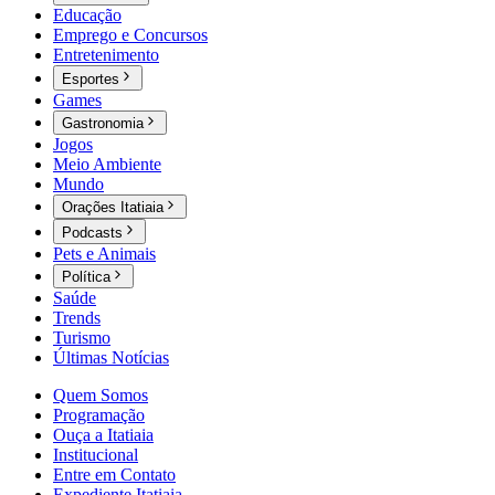
Educação
Emprego e Concursos
Entretenimento
Esportes
Games
Gastronomia
Jogos
Meio Ambiente
Mundo
Orações Itatiaia
Podcasts
Pets e Animais
Política
Saúde
Trends
Turismo
Últimas Notícias
Quem Somos
Programação
Ouça a Itatiaia
Institucional
Entre em Contato
Expediente Itatiaia