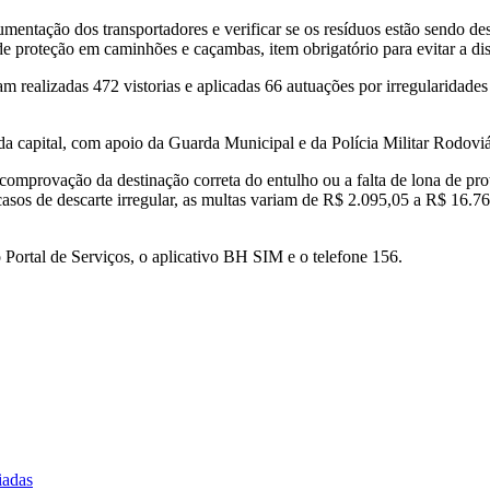
mentação dos transportadores e verificar se os resíduos estão sendo de
e proteção em caminhões e caçambas, item obrigatório para evitar a dis
am realizadas 472 vistorias e aplicadas 66 autuações por irregularidades
 da capital, com apoio da Guarda Municipal e da Polícia Militar Rodoviá
omprovação da destinação correta do entulho ou a falta de lona de prot
asos de descarte irregular, as multas variam de R$ 2.095,05 a R$ 16.
o Portal de Serviços, o aplicativo BH SIM e o telefone 156.
iadas