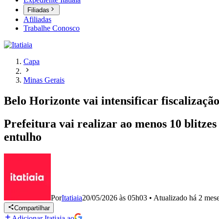
Filiadas
Afiliadas
Trabalhe Conosco
Capa
Minas Gerais
Belo Horizonte vai intensificar fiscalizaç
Prefeitura vai realizar ao menos 10 blitzes
entulho
Por
Itatiaia
20/05/2026 às 05h03
•
Atualizado
há 2 mes
Compartilhar
Adicionar Itatiaia ao