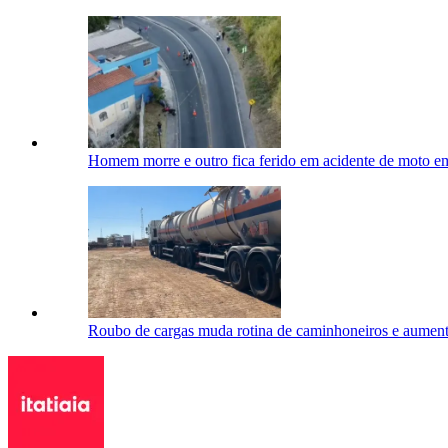
Homem morre e outro fica ferido em acidente de moto 
Roubo de cargas muda rotina de caminhoneiros e aumenta