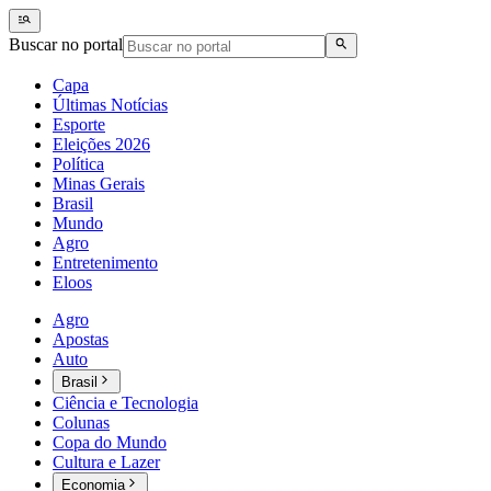
Buscar no portal
Capa
Últimas Notícias
Esporte
Eleições 2026
Política
Minas Gerais
Brasil
Mundo
Agro
Entretenimento
Eloos
Agro
Apostas
Auto
Brasil
Ciência e Tecnologia
Colunas
Copa do Mundo
Cultura e Lazer
Economia