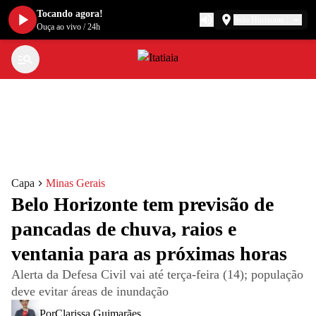
Tocando agora!
Belo Horizonte
Ouça ao vivo
/
24h
Capa
Minas Gerais
Belo Horizonte tem previsão de
pancadas de chuva, raios e
ventania para as próximas horas
Alerta da Defesa Civil vai até terça-feira (14); população
deve evitar áreas de inundação
Por
Clarissa Guimarães