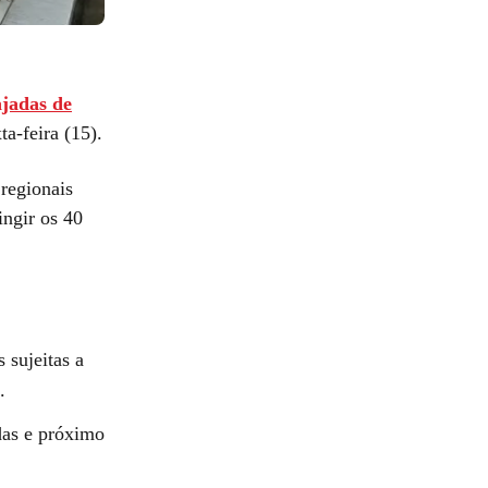
jadas de
a-feira (15).
regionais
ingir os 40
 sujeitas a
.
das e próximo