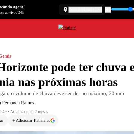
ocando agora!
Belo Horizonte
ça ao vivo
/
24h
Gerais
Horizonte pode ter chuva 
nia nas próximas horas
gão, o volume de chuva deve ser de, no máximo, 20 mm
a Fernanda Ramos
9h49
•
Atualizado
há 2 meses
ar
Adicionar Itatiaia ao