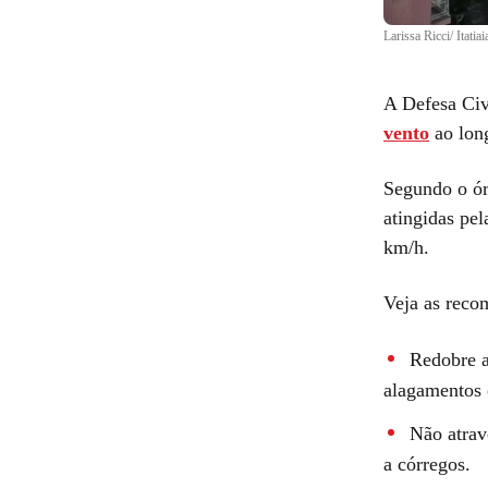
Larissa Ricci/ Itatiai
A Defesa Civ
vento
ao long
Segundo o ór
atingidas pel
km/h.
Veja as reco
Redobre a
alagamentos 
Não atrav
a córregos.