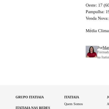
Oeste: 17 (6
Pampulha: 1
Venda Nova:
Média Clim
Por
Mar
Formada
na Itati
GRUPO ITATIAIA
ITATIAIA
Quem Somos
A
ITATIAIA NAS REDES