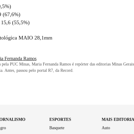
0,5%)
9 (67,6%)
 15,6 (55,5%)
atológica MAIO 28,1mm
ia Fernanda Ramos
 pela PUC Minas, Maria Fernanda Ramos é repórter das editorias Minas Gerais
aia. Antes, passou pelo portal R7, da Record.
JORNALISMO
ESPORTES
MAIS EDITORI
gro
Basquete
Auto