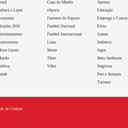
rasil
Copa do Mundo
Apostas
ultura e Lazer
eSports
Educação
conomia
Famosos do Esporte
Emprego e Concur
leições 2026
Futebol Nacional
Eloos
ntretenimento
Futebol Internacional
Games
astronomia
Lutas
Indústria
inas Gerais
Motor
Jogos
undo
Tênis
Meio Ambiente
olítica
Vôlei
Negócios
aúde
Pets e Animais
Turismo
tão de Cookies