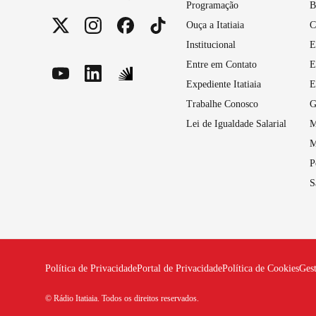
Programação
B
Ouça a Itatiaia
C
Institucional
E
Entre em Contato
E
Expediente Itatiaia
E
Trabalhe Conosco
G
Lei de Igualdade Salarial
M
M
P
S
Política de Privacidade
Portal de Privacidade
Política de Cookies
Ges
© Rádio Itatiaia. Todos os direitos reservados.