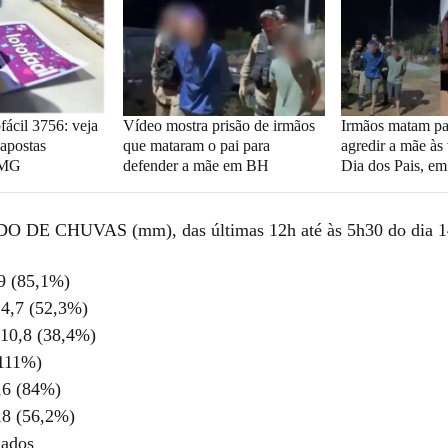
fácil 3756: veja
Vídeo mostra prisão de irmãos
Irmãos matam pai
 apostas
que mataram o pai para
agredir a mãe às
 MG
defender a mãe em BH
Dia dos Pais, e
E CHUVAS (mm), das últimas 12h até às 5h30 do dia 1
,9 (85,1%)
14,7 (52,3%)
 10,8 (38,4%)
(111%)
,6 (84%)
,8 (56,2%)
dados