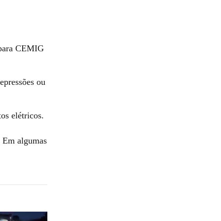
e para CEMIG
depressões ou
s elétricos.
). Em algumas