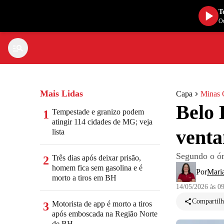
T
Ou
Mais Lidas
Capa
Minas 
Belo 
Tempestade e granizo podem
1
atingir 114 cidades de MG; veja
venta
lista
Segundo o ór
Três dias após deixar prisão,
2
homem fica sem gasolina e é
Por
Mari
morto a tiros em BH
14/05/2026 às 0
Compartilh
Motorista de app é morto a tiros
3
após emboscada na Região Norte
de BH