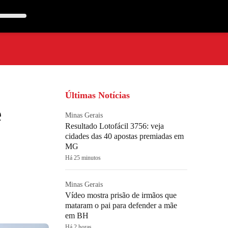
Últimas Notícias
e
Minas Gerais
Resultado Lotofácil 3756: veja
cidades das 40 apostas premiadas em
MG
Há 25 minutos
Minas Gerais
Vídeo mostra prisão de irmãos que
mataram o pai para defender a mãe
em BH
Há 2 horas