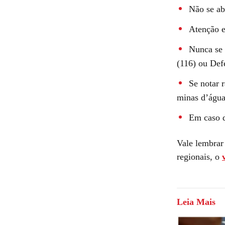
Não se ab
Atenção e
Nunca se 
(116) ou Defe
Se notar 
minas d’água
Em caso d
Vale lembrar 
regionais, o
Leia Mais