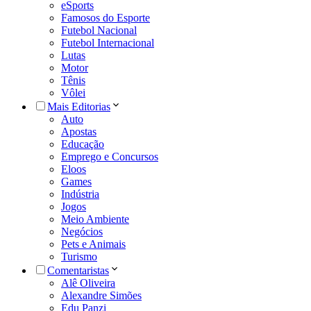
eSports
Famosos do Esporte
Futebol Nacional
Futebol Internacional
Lutas
Motor
Tênis
Vôlei
Mais Editorias
Auto
Apostas
Educação
Emprego e Concursos
Eloos
Games
Indústria
Jogos
Meio Ambiente
Negócios
Pets e Animais
Turismo
Comentaristas
Alê Oliveira
Alexandre Simões
Edu Panzi