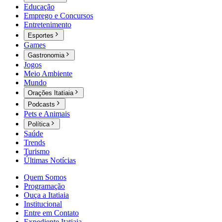
Educação
Emprego e Concursos
Entretenimento
Esportes
Games
Gastronomia
Jogos
Meio Ambiente
Mundo
Orações Itatiaia
Podcasts
Pets e Animais
Política
Saúde
Trends
Turismo
Últimas Notícias
Quem Somos
Programação
Ouça a Itatiaia
Institucional
Entre em Contato
Expediente Itatiaia