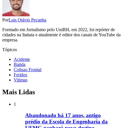
Por
Luis Otávio Peçanha
Formado em Jornalismo pelo UniBH, em 2022, foi repórter de
cidades na Itatiaia e atualmente é editor dos canais de YouTube da
empresa.
Tópicos
Acidente
Batida
Colisao Frontal
Feridos
Vitimas
Mais Lidas
1
Abandonado há 17 anos, antigo
prédio da Escola de Engenharia da
UFMG ganhará novo destino