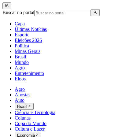
Buscar no portal
Capa
Últimas Notícias
Esporte
Eleições 2026
Política
Minas Gerais
Brasil
Mundo
Agro
Entretenimento
Eloos
Agro
Apostas
Auto
Brasil
Ciência e Tecnologia
Colunas
Copa do Mundo
Cultura e Lazer
Economia