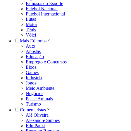
Famosos do Esporte
Futebol Nacional
Futebol Internacional
Lutas
Motor
Tênis
Vôlei
Mais Editorias
Auto
Apostas
Educação
Emprego e Concursos
Eloos
Games
Indústria
Jogos
Meio Ambiente
Negócios
Pets e Animais
Turismo
Comentaristas
Alê Oliveira
Alexandre Simões
Edu Panzi
Emerson Romano