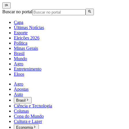
Buscar no portal
Capa
Últimas Notícias
Esporte
Eleições 2026
Política
Minas Gerais
Brasil
Mundo
Agro
Entretenimento
Eloos
Agro
Apostas
Auto
Brasil
Ciência e Tecnologia
Colunas
Copa do Mundo
Cultura e Lazer
Economia