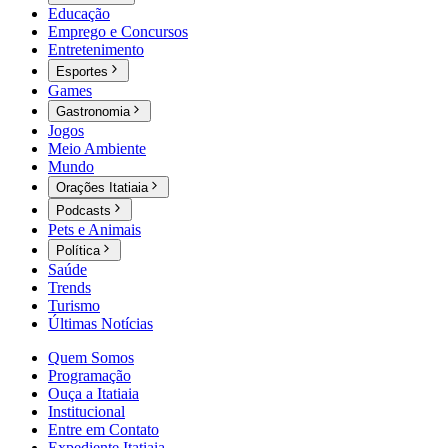
Educação
Emprego e Concursos
Entretenimento
Esportes
Games
Gastronomia
Jogos
Meio Ambiente
Mundo
Orações Itatiaia
Podcasts
Pets e Animais
Política
Saúde
Trends
Turismo
Últimas Notícias
Quem Somos
Programação
Ouça a Itatiaia
Institucional
Entre em Contato
Expediente Itatiaia