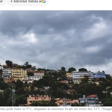
ar
Adicionar Itatiaia ao
ima pode bater os 9°C, enquanto as máximas ficam em torno dos 33°C /Imag