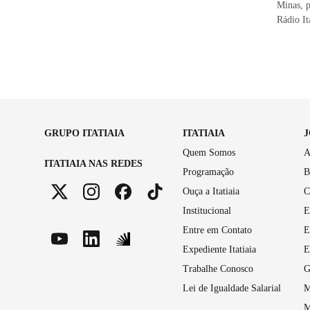
Minas, p
Rádio It
GRUPO ITATIAIA
ITATIAIA
Quem Somos
A
ITATIAIA NAS REDES
Programação
B
Ouça a Itatiaia
C
Institucional
E
Entre em Contato
E
Expediente Itatiaia
E
Trabalhe Conosco
G
Lei de Igualdade Salarial
M
M