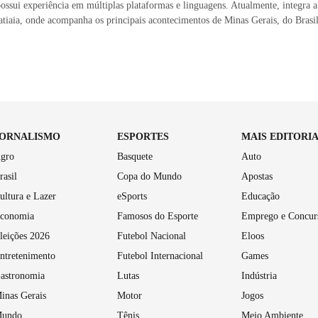
ossui experiência em múltiplas plataformas e linguagens. Atualmente, integra a
atiaia, onde acompanha os principais acontecimentos de Minas Gerais, do Bras
JORNALISMO
ESPORTES
MAIS EDITORI
gro
Basquete
Auto
rasil
Copa do Mundo
Apostas
ultura e Lazer
eSports
Educação
conomia
Famosos do Esporte
Emprego e Concur
leições 2026
Futebol Nacional
Eloos
ntretenimento
Futebol Internacional
Games
astronomia
Lutas
Indústria
inas Gerais
Motor
Jogos
undo
Tênis
Meio Ambiente