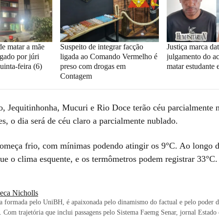
de matar a mãe
Suspeito de integrar facção
Justiça marca da
gado por júri
ligada ao Comando Vermelho é
julgamento do a
uinta-feira (6)
preso com drogas em
matar estudante 
Contagem
o, Jequitinhonha, Mucuri e Rio Doce terão céu parcialmente 
s, o dia será de céu claro a parcialmente nublado.
meça frio, com mínimas podendo atingir os 9°C. Ao longo d
que o clima esquente, e os termômetros podem registrar 33°C.
eca Nicholls
ta formada pelo UniBH, é apaixonada pelo dinamismo do factual e pelo poder d
. Com trajetória que inclui passagens pelo Sistema Faemg Senar, jornal Estado