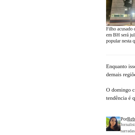
Filho acusado 
em BH será jul
popular nesta q
Enquanto iss
demais regiõe
O domingo co
tendência é 
Por
Reb
Jornalis
narradas