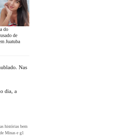
ta do
cusado de
em Juatuba
nublado. Nas
o dia, a
as histórias bem
 de Minas e g1