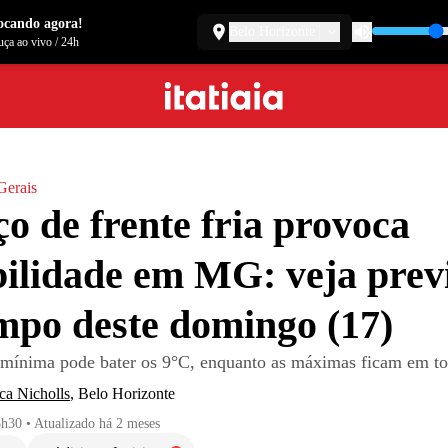
ocando agora!
Belo Horizonte
ça ao vivo
/
24h
Gerais
o de frente fria provoca
bilidade em MG: veja prev
mpo deste domingo (17)
mínima pode bater os 9°C, enquanto as máximas ficam em t
ca Nicholls
,
Belo Horizonte
5h30
•
Atualizado
há 2 meses