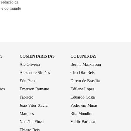
 redação da
il e do mundo
AS
COMENTARISTAS
COLUNISTAS
Alê Oliveira
Bertha Maakaroun
Alexandre Simões
Ciro Dias Reis
Edu Panzi
Direto de Brasília
sos
Emerson Romano
Edilene Lopes
Fabrício
Eduardo Costa
João Vitor Xavier
Poder em Minas
Marques
Rita Mundim
Nathália Fiuza
Valdir Barbosa
Thiago Reis