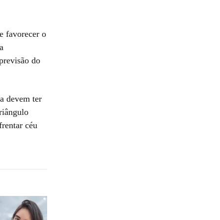
e favorecer o
a
 previsão do
ta devem ter
riângulo
frentar céu