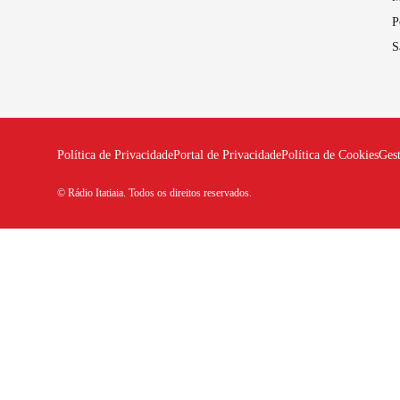
P
S
Política de Privacidade
Portal de Privacidade
Política de Cookies
Ges
© Rádio Itatiaia. Todos os direitos reservados.