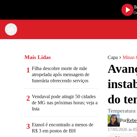
T
Ou
Mais Lidas
Capa
Minas 
Avanç
Filha descobre morte de mãe
1
atropelada após mensagem de
insta
funerária oferecendo serviços
do te
Vendaval pode atingir 50 cidades
2
de MG nas próximas horas; veja a
lista
Temperatura 
Por
Rebe
Etanol é encontrado a menos de
3
17/05/2026 às 0
R$ 3 em postos de BH