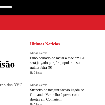
Últimas Notícias
Minas Gerais
Filho acusado de matar a mãe em BH
isão
será julgado por júri popular nesta
quinta-feira (6)
Há 5 horas
orno dos 33°C
Minas Gerais
Suspeito de integrar facção ligada ao
Comando Vermelho é preso com
drogas em Contagem
Há 5 horas