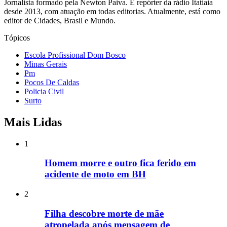
Jornalista formado pela Newton Paiva. É repórter da rádio Itatiaia
desde 2013, com atuação em todas editorias. Atualmente, está como
editor de Cidades, Brasil e Mundo.
Tópicos
Escola Profissional Dom Bosco
Minas Gerais
Pm
Pocos De Caldas
Policia Civil
Surto
Mais Lidas
1
Homem morre e outro fica ferido em
acidente de moto em BH
2
Filha descobre morte de mãe
atropelada após mensagem de