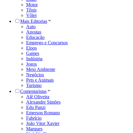
Motor
Tênis
Vôlei
Mais Editorias
Auto
Apostas
Educação
Emprego e Concursos
Eloos
Games
Indústria
Jogos
Meio Ambiente
Negócios
Pets e Animais
Turismo
Comentaristas
Alê Oliveira
Alexandre Simões
Edu Panzi
Emerson Romano
Fabrício
João Vitor Xavier
Marques