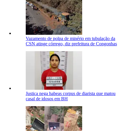
Vazamento de polpa de minério em tubulação da
CSN atinge córrego, diz prefeitura de Congonhas
Justiça nega habeas corpus de diarista que matou
casal de idosos em BH