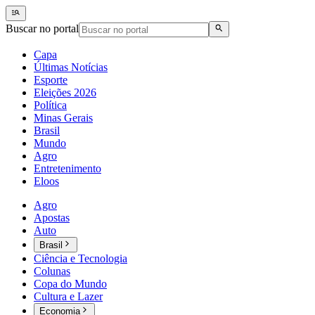
Buscar no portal
Capa
Últimas Notícias
Esporte
Eleições 2026
Política
Minas Gerais
Brasil
Mundo
Agro
Entretenimento
Eloos
Agro
Apostas
Auto
Brasil
Ciência e Tecnologia
Colunas
Copa do Mundo
Cultura e Lazer
Economia