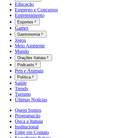
Educação
Emprego e Concursos
Entretenimento
Esportes
Games
Gastronomia
Jogos
Meio Ambiente
Mundo
Orações Itatiaia
Podcasts
Pets e Animais
Política
Saúde
Trends
Turismo
Últimas Notícias
Quem Somos
Programação
Ouça a Itatiaia
Institucional
Entre em Contato
Expediente Itatiaia