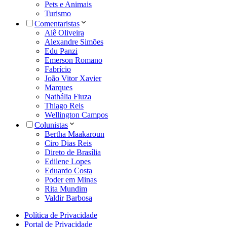
Pets e Animais
Turismo
Comentaristas
Alê Oliveira
Alexandre Simões
Edu Panzi
Emerson Romano
Fabrício
João Vitor Xavier
Marques
Nathália Fiuza
Thiago Reis
Wellington Campos
Colunistas
Bertha Maakaroun
Ciro Dias Reis
Direto de Brasília
Edilene Lopes
Eduardo Costa
Poder em Minas
Rita Mundim
Valdir Barbosa
Política de Privacidade
Portal de Privacidade