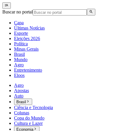
Buscar no portal
Capa
Últimas Notícias
Esporte
Eleições 2026
Política
Minas Gerais
Brasil
Mundo
Agro
Entretenimento
Eloos
Agro
Apostas
Auto
Brasil
Ciência e Tecnologia
Colunas
Copa do Mundo
Cultura e Lazer
Economia