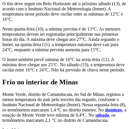
O frio deve seguir em Belo Horizonte até o próximo sábado (13), de
acordo com o Instituto Nacional de Meteorologia (Inmet). A
temperatura nesse período deve oscilar entre as mínimas de 12°C e
16°C.
Nesta quarta-feira (10), a mínima prevista é de 13°C. As menores
temperaturas devem ser registradas principalmente nas primeiras
horas do dia. A máxima deve chegar aos 27°C. Ainda segundo o
Inmet, na quinta-feira (11), a temperatura máxima deve cair para
24°C, enquanto a mínima prevista aumenta para 15°C.
O Inmet também prevê mínima de 16°C na sexta-feira (12). A
máxima deve chegar aos 25°C. No sábado (13), a temperatura deve
oscilar entre 16°C e 24°C. Não há previsão de chuva nesse período.
Frio no interior de Minas
Monte Verde, distrito de Camanducaia, no Sul de Minas, registou a
menor temperatura do país pelo terceiro dia seguido, conforme o
Instituto Nacional de Meteorologia (Inmet). Nessa segunda-feira (8),
os termômetros marcaram 1,4 ºC no distrito mineiro. No
domingo
, a
estação de Monte Verde teve mínima de 0,4ºC. No
sábado
, os
termômetros marcaram 2,1 °C no distrito de Camanducaia.