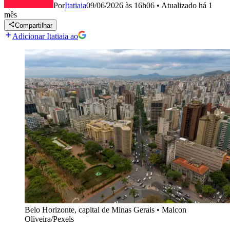
Por
Itatiaia
09/06/2026 às 16h06
•
Atualizado
há 1
mês
Compartilhar
Adicionar Itatiaia ao
Belo Horizonte, capital de Minas Gerais
•
Malcon
Oliveira/Pexels