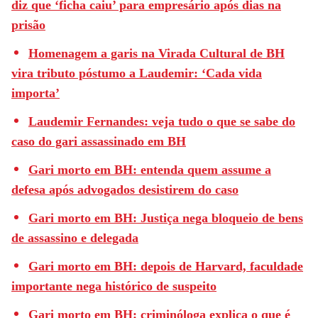
diz que ‘ficha caiu’ para empresário após dias na
prisão
Homenagem a garis na Virada Cultural de BH
vira tributo póstumo a Laudemir: ‘Cada vida
importa’
Laudemir Fernandes: veja tudo o que se sabe do
caso do gari assassinado em BH
Gari morto em BH: entenda quem assume a
defesa após advogados desistirem do caso
Gari morto em BH: Justiça nega bloqueio de bens
de assassino e delegada
Gari morto em BH: depois de Harvard, faculdade
importante nega histórico de suspeito
Gari morto em BH: criminóloga explica o que é