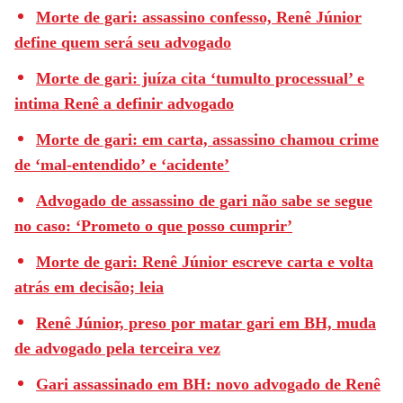
Morte de gari: assassino confesso, Renê Júnior
define quem será seu advogado
Morte de gari: juíza cita ‘tumulto processual’ e
intima Renê a definir advogado
Morte de gari: em carta, assassino chamou crime
de ‘mal-entendido’ e ‘acidente’
Advogado de assassino de gari não sabe se segue
no caso: ‘Prometo o que posso cumprir’
Morte de gari: Renê Júnior escreve carta e volta
atrás em decisão; leia
Renê Júnior, preso por matar gari em BH, muda
de advogado pela terceira vez
Gari assassinado em BH: novo advogado de Renê