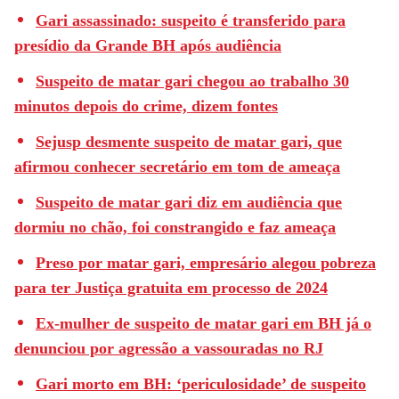
Gari assassinado: suspeito é transferido para
presídio da Grande BH após audiência
Suspeito de matar gari chegou ao trabalho 30
minutos depois do crime, dizem fontes
Sejusp desmente suspeito de matar gari, que
afirmou conhecer secretário em tom de ameaça
Suspeito de matar gari diz em audiência que
dormiu no chão, foi constrangido e faz ameaça
Preso por matar gari, empresário alegou pobreza
para ter Justiça gratuita em processo de 2024
Ex-mulher de suspeito de matar gari em BH já o
denunciou por agressão a vassouradas no RJ
Gari morto em BH: ‘periculosidade’ de suspeito