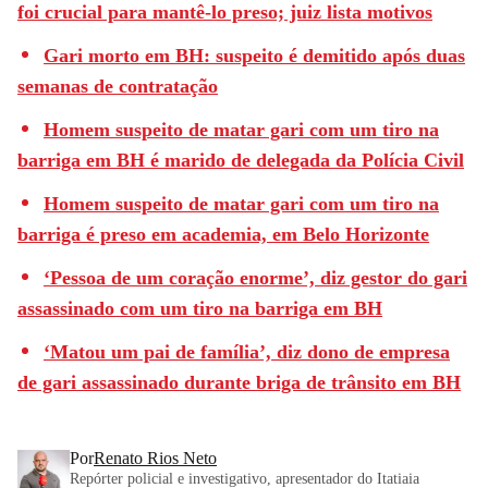
foi crucial para mantê-lo preso; juiz lista motivos
Gari morto em BH: suspeito é demitido após duas
semanas de contratação
Homem suspeito de matar gari com um tiro na
barriga em BH é marido de delegada da Polícia Civil
Homem suspeito de matar gari com um tiro na
barriga é preso em academia, em Belo Horizonte
‘Pessoa de um coração enorme’, diz gestor do gari
assassinado com um tiro na barriga em BH
‘Matou um pai de família’, diz dono de empresa
de gari assassinado durante briga de trânsito em BH
Por
Renato Rios Neto
Repórter policial e investigativo, apresentador do Itatiaia