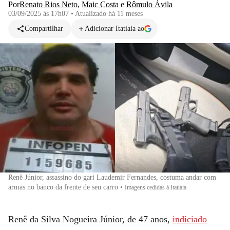
Por
Renato Rios Neto
,
Maic Costa
e
Rômulo Ávila
03/09/2025 às 17h07
•
Atualizado
há 11 meses
Compartilhar
Adicionar Itatiaia ao
Renê Júnior, assassino do gari Laudemir Fernandes, costuma andar com
armas no banco da frente de seu carro
•
Imagens cedidas à Itatiaia
Renê da Silva Nogueira Júnior, de 47 anos,
indiciado