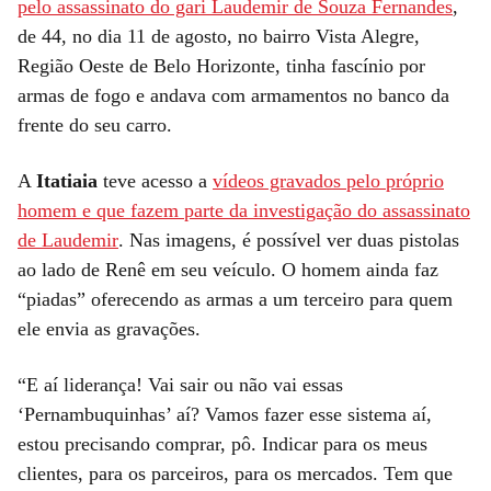
pelo assassinato do gari Laudemir de Souza Fernandes
,
de 44, no dia 11 de agosto, no bairro Vista Alegre,
Região Oeste de Belo Horizonte, tinha fascínio por
armas de fogo e andava com armamentos no banco da
frente do seu carro.
A
Itatiaia
teve acesso a
vídeos gravados pelo próprio
homem e que fazem parte da investigação do assassinato
de Laudemir
. Nas imagens, é possível ver duas pistolas
ao lado de Renê em seu veículo. O homem ainda faz
“piadas” oferecendo as armas a um terceiro para quem
ele envia as gravações.
“E aí liderança! Vai sair ou não vai essas
‘Pernambuquinhas’ aí? Vamos fazer esse sistema aí,
estou precisando comprar, pô. Indicar para os meus
clientes, para os parceiros, para os mercados. Tem que