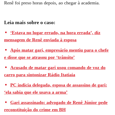
Renê foi preso horas depois, ao chegar à academia.
Leia mais sobre o caso:
‘Estava no lugar errado, na hora errada’, diz
mensagem de Renê enviada à esposa
Após matar gari, empresário mentiu para o chefe
e disse que se atrasou por ‘trânsito’
Acusado de matar gari usou comando de voz do
carro para sintonizar Rádio Itatiaia
PC indicia delegada, esposa de assassino de gari:
‘ela sabia que ele usava a arma’
Gari assassinado: advogado de Renê Júnior pede
reconstituição do crime em BH