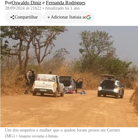
Por
Oswaldo Diniz
e
Fernanda Rodrigues
28/09/2024 às 21h22
•
Atualizado
há 1 ano
Compartilhar
Adicionar Itatiaia ao
Um dos suspeitos e mulher que o ajudou foram presos em Corinto
(MG)
•
Imagens enviadas à Itatiaia